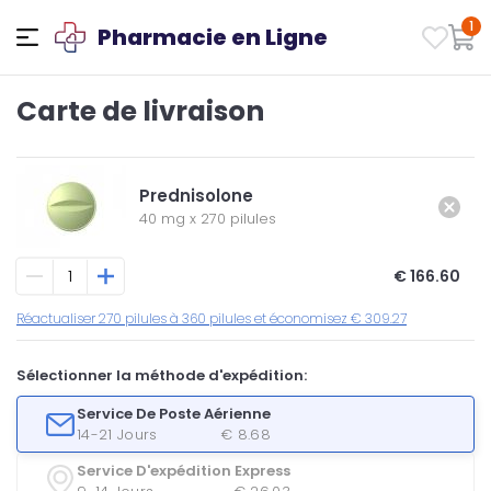
1
Pharmacie en Ligne
Carte de livraison
Prednisolone
40 mg
x
270 pilules
€ 166.60
Réactualiser 270 pilules à 360 pilules et économisez € 309.27
Sélectionner la méthode d'expédition:
Service De Poste Aérienne
14-21 Jours
€ 8.68
Service D'expédition Express