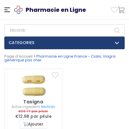
Pharmacie en Ligne
CATEGORIES
Page d'accueil
>
Pharmacie en Ligne France - Cialis, Viagra
générique pas cher
Tasigna
Active ingredient
Nilotinib
€20.77 par pilule
€12.98 par pilule
Ajouter