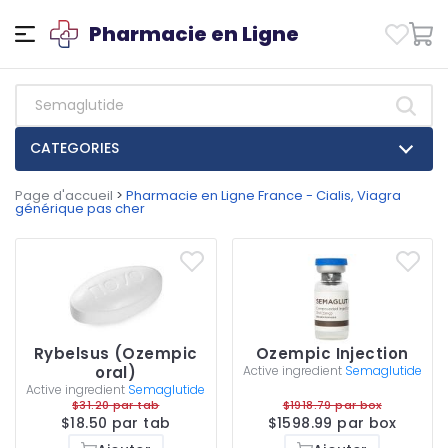
Pharmacie en Ligne
CATEGORIES
Page d'accueil
>
Pharmacie en Ligne France - Cialis, Viagra
générique pas cher
Rybelsus (Ozempic
Ozempic Injection
oral)
Active ingredient
Semaglutide
Active ingredient
Semaglutide
$31.20 par tab
$1918.79 par box
$18.50 par tab
$1598.99 par box