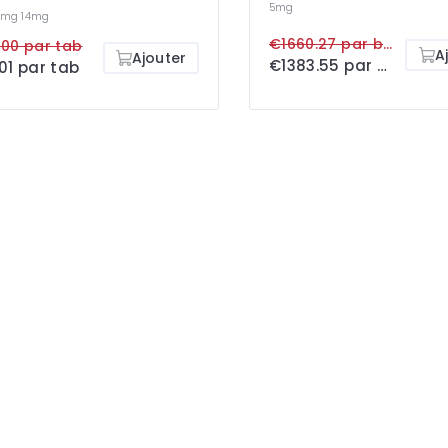
5mg
7mg
14mg
€1660.27 par box
00 par tab
A
Ajouter
€1383.55 par box
01 par tab