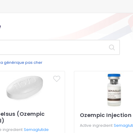
e
gra générique pas cher
elsus (Ozempic
Ozempic Injection
l)
Active ingredient
Semaglut
e ingredient
Semaglutide