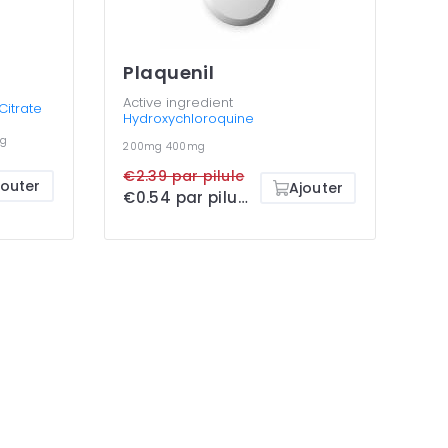
Plaquenil
Active ingredient
 Citrate
Hydroxychloroquine
g
200mg
400mg
€2.39 par pilule
jouter
Ajouter
€0.54 par pilule