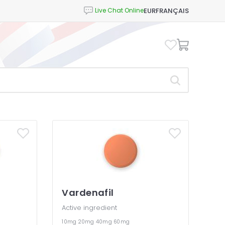
EUR
FRANÇAIS
Vardenafil
Active ingredient
10mg
20mg
40mg
60mg