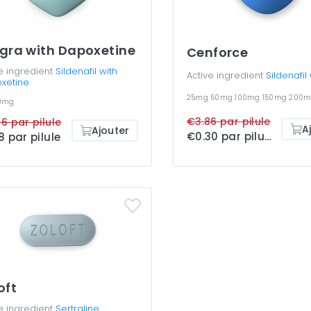
gra with Dapoxetine
Cenforce
e ingredient
Sildenafil with
Active ingredient
Sildenafil
xetine
25mg
50mg
100mg
150mg
200m
0mg
€3.86 par pilule
6 par pilule
A
Ajouter
€0.30 par pilule
8 par pilule
oft
e ingredient
Sertraline