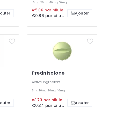
10mg
20mg
40mg
60mg
€5.06 par pilule
jouter
Ajouter
€0.86 par pilule
e
Prednisolone
Active ingredient
5mg
10mg
20mg
40mg
€1.73 par pilule
jouter
Ajouter
€0.34 par pilule