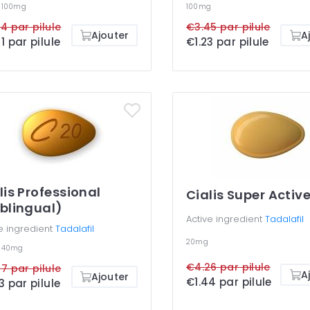
g
100mg
100mg
4 par pilule
€3.45 par pilule
Ajouter
A
1 par pilule
€1.23 par pilule
lis Professional
Cialis Super Activ
blingual)
Active ingredient
Tadalafil
e ingredient
Tadalafil
20mg
g
40mg
€4.26 par pilule
7 par pilule
A
Ajouter
€1.44 par pilule
3 par pilule