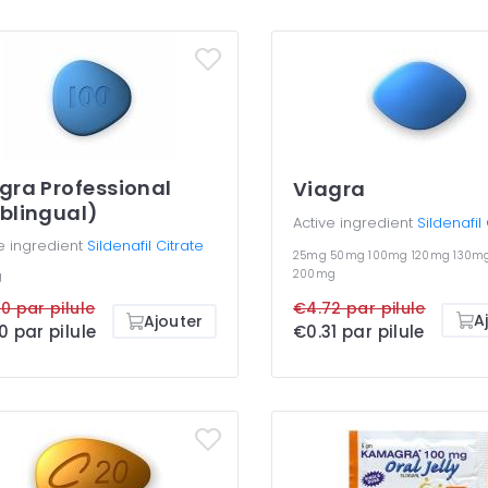
gra Professional
Viagra
blingual)
Active ingredient
Sildenafil
e ingredient
Sildenafil Citrate
25mg
50mg
100mg
120mg
130m
200mg
g
€4.72 par pilule
0 par pilule
A
Ajouter
€0.31 par pilule
0 par pilule