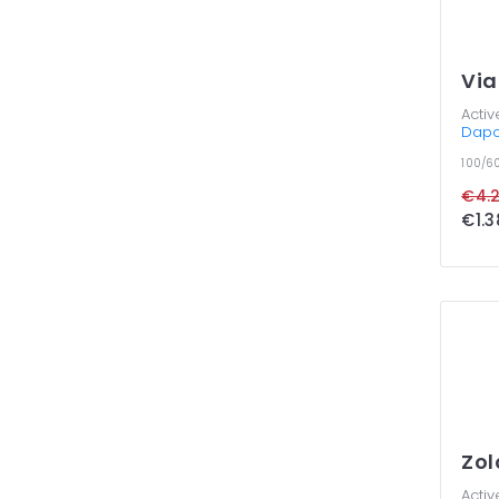
Via
Activ
Dapo
100/6
€4.2
€1.3
Zol
Activ