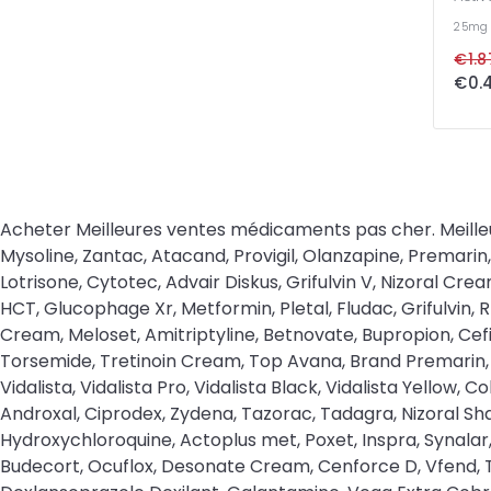
25m
€1.8
€0.4
Acheter Meilleures ventes médicaments pas cher. Meilleures ventes médicaments en ligne: Florinef, DDAVP, Grisactin, Lamisil, Nizoral, Sporanox, Alfacip, Namenda, Mirapex, Mysoline, Zantac, Atacand, Provigil, Olanzapine, Premarin, Cytoxan, Eulexin, Tadarise, Nootropil, Malegra, Fluoxetine, Piracetam, Flunarizine, Sibelium, Temovate 0.05%, Lotrisone, Cytotec, Advair Diskus, Grifulvin V, Nizoral Cream 2%, Femara, Desogen, Fluconazole, Dutas, Oseltamivir, Evista, Tegretol, Lamprene, Avelox, Toradol, Haldol, Diovan HCT, Glucophage Xr, Metformin, Pletal, Fludac, Grifulvin, Rheumatrex, Principen, Oxsoralen, Demadex, Cyklokapron, Colofac, Colcrys, CellCept, Bystolic, Brand Retino-A Cream, Meloset, Amitriptyline, Betnovate, Bupropion, Cefixime, Citalopram, Diclofenac, Hydrochlorothiazide, Januvia, Lithium, Metoclopramide, Propranolol, Ranitidine, Torsemide, Tretinoin Cream, Top Avana, Brand Premarin, Champix, Fildena, Fildena XXX, Fildena Extra Power, Aurogra, Sildigra, Femalegra, Abhigra, Tadalista, Tadarise Pro, Vidalista, Vidalista Pro, Vidalista Black, Vidalista Yellow, Cobra-120, Super Vidalista, Toficalm, Sleepose, Restfine, Hypnite, Hyplon, Fulnite, Armotraz, Alkacel, Capnat, Samsca, Androxal, Ciprodex, Zydena, Tazorac, Tadagra, Nizoral Shampoo, Efudex, Androgel, Advair Rotahaler, Sprycel, Jentadueto XR, Hygroton, Loniten, Fusiderm B, Edarbyclor, Hydroxychloroquine, Actoplus met, Poxet, Inspra, Synalar, Ciloxan, Travatan, Irbesartan, Elmiron, Ranexa, Femilon, Daliresp, Serc, A-Ret, Isofair, Addyi, Aczone, Clopidogrel, Budecort, Ocuflox, Desonate Cream, Cenforce D, Vfend, Tretiva, Mebendazole, Metaglip, Vilitra, Valif, Sildamax, Super Zhewitra, Cenforce Professional, Avana, Dexilant, Dexlansoprazole Dexilant, Galantamine, Vega Extra Cobra, Hydroquinone Topical, Campral, Biltricide, Stalevo, Sildenafil Red, Chloroquine, Diprolene, Dydrogesterone, Betamethasone, Ivermectin, Semaglutide, Aripiprazole, Salbutamol, Permethrin, Ursodiol, Fluticasone + Salmeterol, Albendazole, Spironolactone, Imiquimod, Amoxicillin, Clomipramine, Enclomiphene, Disulfiram, Trimethoprim, Donepezil, Anastrozole, Hydroxyzine, Praziquantel, Buspirone, Dutasteride, Cefuroxime, Celecoxib, Ciprofloxacin, Clomiphene, Clozapine, Misoprostol, Losartan, Levofloxacin, Ciprofloxacin + Dexamethasone, Acetazolamide, Cefadroxil, Fluorouracil, Metronidazole, Isotretinoin, Tamsulosin, Nitrofurantoin, Griseofulvin, Clotrimazole, Sumatriptan, Terbinafine, Digoxin, Chlorambucil, Escitalopram, Minoxidil, Telmisartan, Metformin + Glyburide, Domperidone, Gabapentin, Esomeprazole, Bempedoic acid, Ketoconazole, Tamoxifen, Norfloxacin, Oxybutynin, Omeprazole, Protopic, Tacrolimus, Phenazopyridine, Mirtazapine, Quetiapine, Carbidopa + Levodopa, Budesonide, Budesonide Caps, Budesonide formoterol, Risperidone, Amantadine, Levothyroxine, Clobetasol 0.05%, Theophylline, Chlorpromazine, Imipramine, Valacyclovir, Enalapril, Rifaximin, Drospirenone and Ethinyl Estradiol, Tizanidine, Azithromycin, Ondansetron, Alendronate, Adapalen, Alfuzosin, Arpamyl, Atenolol, Atorvastatin, Bisoprolol, Bromocriptine, Candesartan, Nebivolol, Acamprosate, Clenbuterol, Bupropion + Naltraxone, Contrave, Liothyronine, Cytomel, Roflumilast, Desmopressin, Pimecrolimus 1%, Raloxifene, Fludrocortisone, Midodrine, Chlorthalidone, Isotroin, Miconazole, Atomoxet