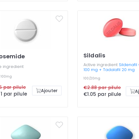
Sildalis
rosemide
Active ingredient
Sildenafil
e ingredient
100 mg + Tadalafil 20 mg
g
100mg
100/20mg
5 par pilule
€2.88 par pilule
Ajouter
A
1 par pilule
€1.05 par pilule