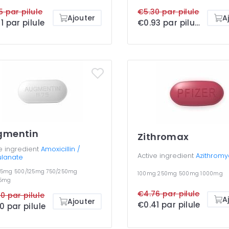
5 par pilule
€5.30 par pilule
Ajouter
A
1 par pilule
€0.93 par pilule
gmentin
Zithromax
e ingredient
Amoxicillin /
Active ingredient
Azithromy
ulanate
125mg
500/125mg
750/250mg
100mg
250mg
500mg
1000mg
25mg
€4.76 par pilule
0 par pilule
A
Ajouter
€0.41 par pilule
0 par pilule