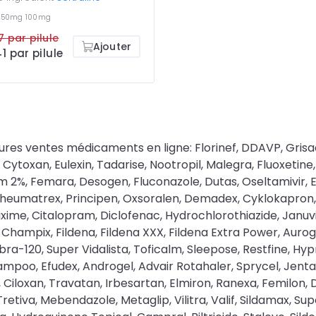
g
50mg
100mg
7 par pilule
Ajouter
1 par pilule
ine, Ketorolac, Solifenacin, Alfacalcidol, Betahistine, Carbamazepine, Levocetirizine, Eflornithine, Tobramycin and dexamethasone, Flecainide, Rifampin, Conjugated estrogens, Cilostazol, Nintedanib, Budesonide formoterol rotacaps, Diane 35, Flexeril, Orapred dispersible, Prelone, Renova, Extra Super P Force, Fildena CT, Fildena Professional, Fildena Strong, Fildena Super Active, Filitra, Filitra Professional, Levitra Super Force, Vaniqa, Cyclogyl, P Force, Viagra Black, Super Tadapox, Cenforce Soft, Tadalista CT, Tadalista Professional, Tadalista Super Active, Medrol Active, Viagra Super Dulox-Force, Xylocaine, Olumiant, Timoptic, Advent DT, Azelex, Tobradex, Tadasiva, Viagra Super Fluox-Force, Cyclobenzaprine hcl, Zolmitriptan, Zaleplon, Ziprasidone, Warfarin, Verapamil HCl, Venlafaxine, Vardenafil with Dapoxetine, Valproic Acid, Ursodeoxycholic acid, Udenafil, Trihexyphenidyl, Triamcinolone, Tretinoin, Tolterodine, Tofisopam, Tiotropium Bromide, Ticlopidine, Thioridazine, Terazosin hydrochloride, Tazarotene, Tadalafil with Dapoxetine, Sulfasalazine, Sotalol, Sofosbuvir, Simvastatin, Acarbose, Amiloride, Amlodipine, Azathioprine, Azelastine, Azilsartan and Chlorthalidone, Betamethasone / Clotrimazole, Betamethasone and Fusidic Acid, Betamethasone valerate, Bicalutamide, Bisacodyl, Capecitabine, Carvedilol, Cefdinir, Cefpodoxime, Chloramphenicol, Clindamycin, Colchicum autumnale, Cyclopentolate, Cyclophosphamide, Cyproheptadine, Cyproterone acetate and ethinylestradiol, Dasatinib, Desloratadine, Desogestrel and Ethinyl estradiol, Dexamethason, Dexlansoprazole, Dimenhydrinate, Divalproex, Duloxetine, Clarithromycin, Avanafil, Efavirenz, Eplerenone, Eszopiclone, Ethionamide, Estradiol, Etoricoxib, Ezetimibe, Famciclovir, Famotidine, Fenofibrate, Fexofenadine, Flavoxate Hcl, Fluticasone Propionate, Fluticasone, Fluvoxamine, Gemfibrozil, Glimepiride, Glipizide, Glyburide, Gresiofulvin, Hydroxyurea, Indapamide, Indomethacin, Isosorbide, Cabergoline, Aromasin, Memantine, Family Viagra Pack, Rapamycin, Haloperidol, Rivasmart, Cutivate, Zincoheal, Zepdon, Velpanat, Uloric, Trintellix, Tradjenta, Tivicay, Thalix, Tapazole, Soriatane, Savella, Qvar, Pradaxa, Phenergan Syrup, Orap, Novelon, Nocdurna, Nexletol, Nexavar, Mydriacyl, Micogel 2%, Lenalidomide, Kombiglyze XR, Isentress, Invokana, Ilaxten, Hiforce Delay Spray, Gleevec, Fleqsuvy, Farxiga, Estriol Topical, Elidel, Edarbi, Dulera, Diclegis, Darunavir, Cyclopam, Creon, Baraclude, Scarend Silicone Gel, Dymista, Afrin, Apresoline, Metaflam Oral Suspension, Carodyl Chewable, Cyclomune, Luzu 1%, Micardis HCT, Bromhexine, Ornidazole, NeoMercazole, Lasix, Tadalafil, Vardenafil, Prevacid, Augmentin, Prilosec, Zithromax, Microzide, Sertraline, Norvasc, Viagra Professional, Coversyl, Viagra, Viagra Super Active, Beloc, Brand Cialis, Toprol, Kamagra Gelée Orale, Tinidazole, Cialis, Hyzaar, Brand Viagra, Cymbalta, Kamagra, Plan B, Levitra, Cialis Professional, Betapace, Cialis Super Active, Prednisolone, Celexa, Furosemide, Zetia, Sildalis, Megalis, Frumil, Viagra with Dapoxetine, Crestor, Cenforce, Plaquenil, Cardarone, Zoloft, Macrobid, Cozaar, Anafranil, Lopressor, Calan, Proscar, Suhagra, Flomax, Avodart, Zyban Générique, Robaxin, Avapro, Aldactone, Actos, Adalat, Atarax, Inderal, Altace, Aceon, Tenormin, Vasotec, Desyrel, Micronase, 