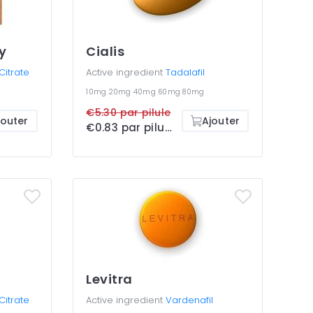
y
Cialis
 Citrate
Active ingredient
Tadalafil
10mg
20mg
40mg
60mg
80mg
€5.30 par pilule
jouter
Ajouter
€0.83 par pilule
Levitra
 Citrate
Active ingredient
Vardenafil