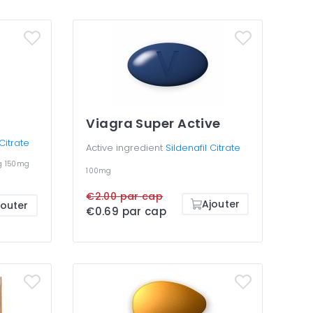
Viagra Super Active
 Citrate
Active ingredient
Sildenafil Citrate
g
150mg
100mg
€2.00 par cap
Ajouter
jouter
€0.69 par cap