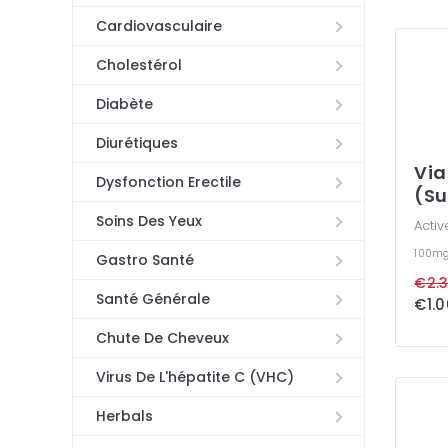
Cardiovasculaire
Cholestérol
Diabète
Diurétiques
Via
Dysfonction Erectile
(Su
Soins Des Yeux
Activ
100m
Gastro Santé
€2.3
Santé Générale
€1.0
Chute De Cheveux
Virus De L'hépatite C (VHC)
Herbals