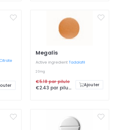
Megalis
 Citrate
Active ingredient
Tadalafil
20mg
€5.18 par pilule
Ajouter
jouter
€2.43 par pilule