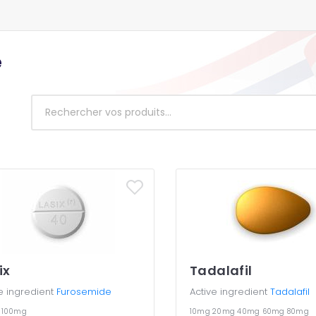
e
ix
Tadalafil
e ingredient
Furosemide
Active ingredient
Tadalafil
g
100mg
10mg
20mg
40mg
60mg
80mg