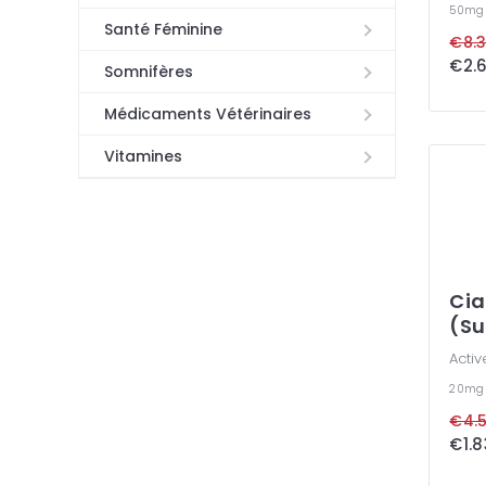
50m
Santé Féminine
€8.3
€2.6
Somnifères
Médicaments Vétérinaires
Vitamines
Cia
(Su
Activ
20m
€4.5
€1.8