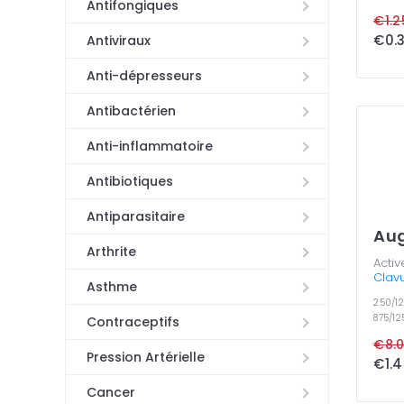
Antifongiques
€1.2
€0.3
Antiviraux
Anti-dépresseurs
Antibactérien
Anti-inflammatoire
Antibiotiques
Antiparasitaire
Au
Arthrite
Activ
Clav
Asthme
250/
875/1
Contraceptifs
€8.0
Pression Artérielle
€1.4
Cancer