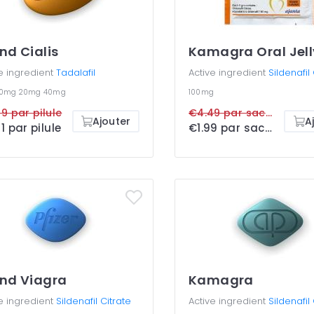
nd Cialis
Kamagra Oral Jell
e ingredient
Tadalafil
Active ingredient
Sildenafil
10mg
20mg
40mg
100mg
9 par pilule
€4.49 par sachet
Ajouter
A
1 par pilule
€1.99 par sachet
nd Viagra
Kamagra
e ingredient
Sildenafil Citrate
Active ingredient
Sildenafil