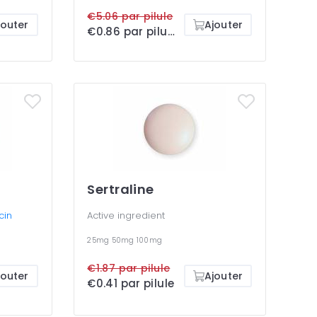
€5.06 par pilule
jouter
Ajouter
€0.86 par pilule
Sertraline
cin
Active ingredient
25mg
50mg
100mg
€1.87 par pilule
jouter
Ajouter
€0.41 par pilule