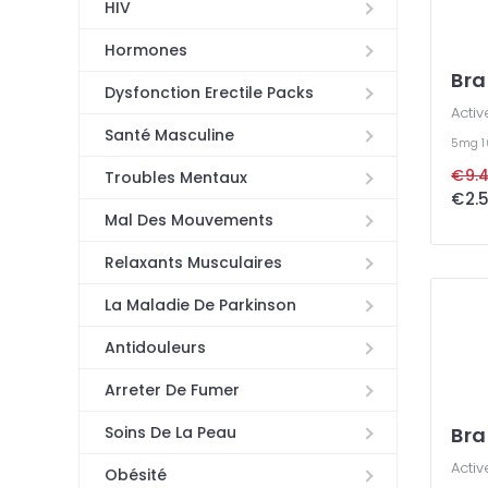
HIV
Hormones
Bra
Dysfonction Erectile Packs
Activ
Santé Masculine
5mg
€9.4
Troubles Mentaux
€2.5
Mal Des Mouvements
Relaxants Musculaires
La Maladie De Parkinson
Antidouleurs
Arreter De Fumer
Bra
Soins De La Peau
Activ
Obésité