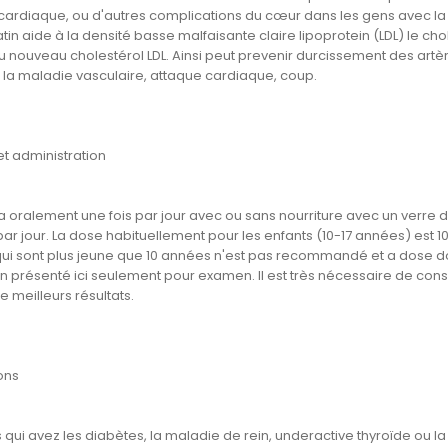
 cardiaque, ou d'autres complications du cœur dans les gens avec l
tin aide à la densité basse malfaisante claire lipoprotein (LDL) le ch
u nouveau cholestérol LDL. Ainsi peut prevenir durcissement des artè
 la maladie vasculaire, attaque cardiaque, coup.
t administration
a oralement une fois par jour avec ou sans nourriture avec un verre d
par jour. La dose habituellement pour les enfants (10-17 années) est 10 m
qui sont plus jeune que 10 années n'est pas recommandé et a dose doi
on présenté ici seulement pour examen. Il est très nécessaire de consu
e meilleurs résultats.
ons
 qui avez les diabètes, la maladie de rein, underactive thyroïde ou l