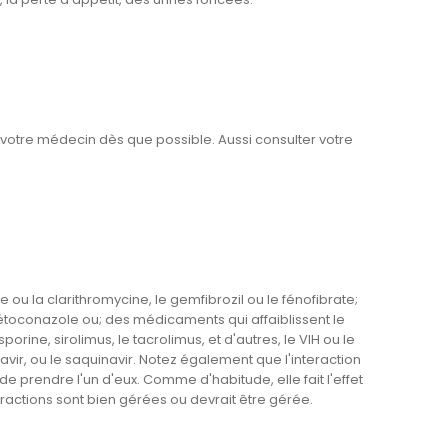
ez votre médecin dès que possible. Aussi consulter votre
ou la clarithromycine, le gemfibrozil ou le fénofibrate;
kétoconazole ou; des médicaments qui affaiblissent le
ne, sirolimus, le tacrolimus, et d'autres, le VIH ou le
navir, ou le saquinavir. Notez également que l'interaction
 prendre l'un d'eux. Comme d'habitude, elle fait l'effet
actions sont bien gérées ou devrait être gérée.