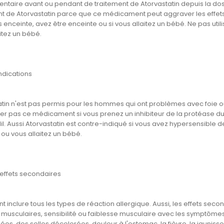
ntaire avant ou pendant de traitement de Atorvastatin depuis la dosa
t de Atorvastatin parce que ce médicament peut aggraver les effets op
 enceinte, avez être enceinte ou si vous allaitez un bébé. Ne pas ut
itez un bébé.
ndications
atin n'est pas permis pour les hommes qui ont problèmes avec foie o
r pas ce médicament si vous prenez un inhibiteur de la protéase du VI
il. Aussi Atorvastatin est contre-indiqué si vous avez hypersensibl
 ou vous allaitez un bébé.
 effets secondaires
nt inclure tous les types de réaction allergique. Aussi, les effets seco
 musculaires, sensibilité ou faiblesse musculaire avec les symptôme
es, des selles décolorées, douleur à l'estomac, la fièvre, la jaunisse,