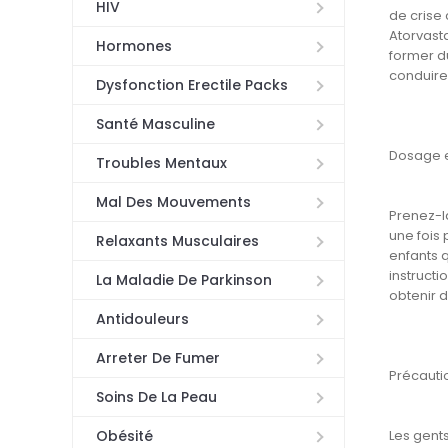
HIV
de crise
Atorvasta
Hormones
former d
conduire
Dysfonction Erectile Packs
Santé Masculine
Dosage e
Troubles Mentaux
Mal Des Mouvements
Prenez-l
une fois 
Relaxants Musculaires
enfants 
instructi
La Maladie De Parkinson
obtenir d
Antidouleurs
Arreter De Fumer
Précauti
Soins De La Peau
Les gents
Obésité