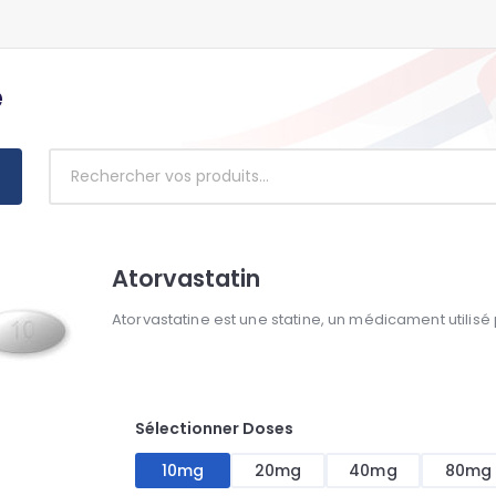
e
Atorvastatin
Atorvastatine est une statine, un médicament utilisé 
Sélectionner Doses
10mg
20mg
40mg
80mg