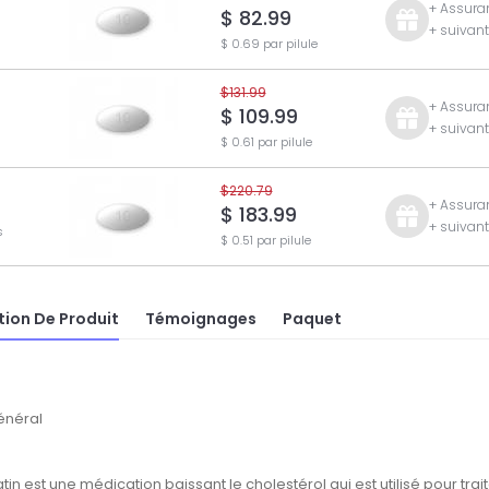
+ Assuran
$ 82.99
+ suivan
$ 0.69 par pilule
$131.99
+ Assuran
$ 109.99
+ suivan
$ 0.61 par pilule
$220.79
+ Assuran
$ 183.99
+ suivan
s
$ 0.51 par pilule
tion De Produit
Témoignages
Paquet
énéral
tin est une médication baissant le cholestérol qui est utilisé pour tra