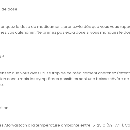
n de dose
manquez le dose de medicament, prenez-la dès que vous vous rappel
hez vos calendrier. Ne prenez pas extra dose si vous manquez le dos
ge
pensez que vous avez utilisé trop de ce médicament cherchez l'att
bien connu mais les symptômes possibles sont une baisse sévère de l
e.
tion
z Atorvastatin à la température ambiante entre 15-25 C (59-77 F). C