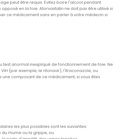
ge peut être requis. Evitez boire l'alcool pendant
posé en la foie. Atorvastatin ne doit pas être utilisé si
iliser ce médicament sans en parler à votre médecin si
u test anormal inexpliqué de fonctionnement de foie. Ne
H (par exemple, le ritonavir), l'itraconazole, ou
e de une composant de ce médicament, si vous êtes
ndaires les plus possibles sont les suivantes:
s du rhume ou la grippe, ou
 la perte d'appétit, des urines foncées.