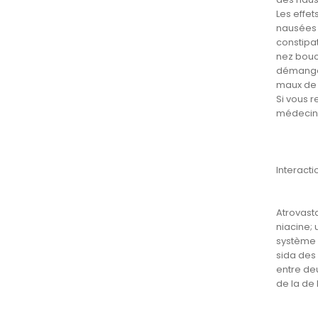
Les effe
nausées 
constipa
nez bouc
démangea
maux de 
Si vous r
médecin 
Interact
Atrovasta
niacine; 
système i
sida des 
entre de
de la de