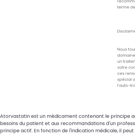
recomman
terme de
Disclaim
Nous fou
domaines
un traite
votre co
ces rens
spécial 
l’auto-tr
Atorvastatin est un médicament contenant le principe actif
besoins du patient et aux recommandations d'un professi
principe actif. En fonction de l'indication médicale, il 