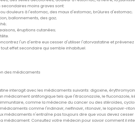
ts secondaires moins graves sont:
ou douleurs à l'estomac, des maux d'estomac, brûlures d'estomac;
tion, ballonnements, des gaz;
hé;
isons, éruptions cutanées;
tête.
encontrez l'un d'entre eux cesser d'utiliser l'atorvastatine et préven
tout effet secondaire qui semble inhabituel.
ion des médicaments
tine interagit avec les médicaments suivants: digoxine, érythromycine 
un médicament antifongique tels que l'itraconazole, le fluconazole, 
mmunitaire, comme la médecine du cancer ou des stéroïdes, cyclospori
médicaments comme l'indinavir, nelfinavir, ritonavir, le lopinavir-rito
ux médicaments n'entraîne pas toujours dire que vous devez cesser de
 la médicament. Consultez votre médecin pour savoir comment il inter