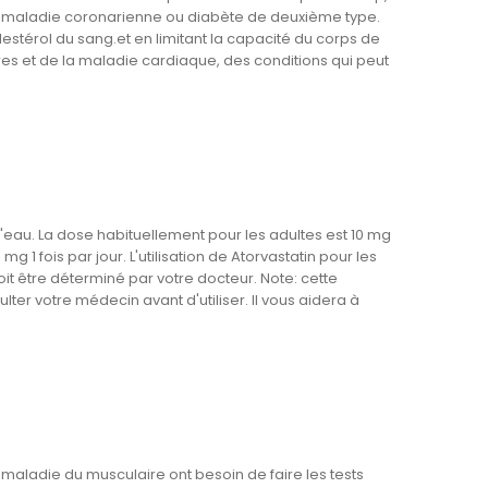
a maladie coronarienne ou diabète de deuxième type.
olestérol du sang.et en limitant la capacité du corps de
res et de la maladie cardiaque, des conditions qui peut
'eau. La dose habituellement pour les adultes est 10 mg
g 1 fois par jour. L'utilisation de Atorvastatin pour les
t être déterminé par votre docteur. Note: cette
lter votre médecin avant d'utiliser. Il vous aidera à
a maladie du musculaire ont besoin de faire les tests