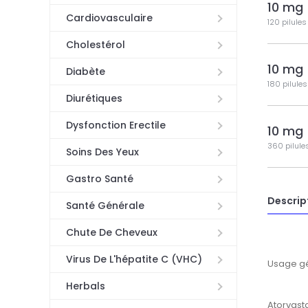
10 mg
Cardiovasculaire
120 pilules
Cholestérol
10 mg
Diabète
180 pilules
Diurétiques
Dysfonction Erectile
10 mg
360 pilule
Soins Des Yeux
Gastro Santé
Descrip
Santé Générale
Chute De Cheveux
Virus De L'hépatite C (VHC)
Usage g
Herbals
Atorvasta