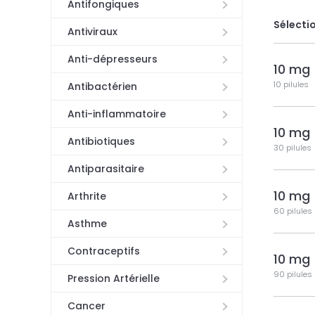
Antifongiques
Sélectio
Antiviraux
Anti-dépresseurs
10 mg
10 pilules
Antibactérien
Anti-inflammatoire
10 mg
Antibiotiques
30 pilules
Antiparasitaire
10 mg
Arthrite
60 pilules
Asthme
Contraceptifs
10 mg
90 pilules
Pression Artérielle
Cancer