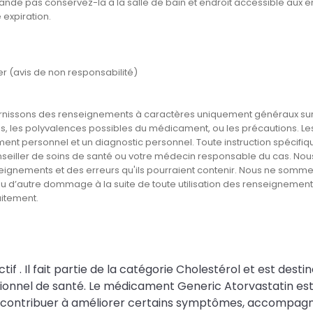
de pas conservez-la à la salle de bain et endroit accessible aux 
 expiration.
er (avis de non responsabilité)
rnissons des renseignements à caractères uniquement généraux sur 
, les polyvalences possibles du médicament, ou les précautions. Les 
ment personnel et un diagnostic personnel. Toute instruction spécifiq
nseiller de soins de santé ou votre médecin responsable du cas. Nou
eignements et des erreurs qu'ils pourraient contenir. Nous ne somm
ou d’autre dommage à la suite de toute utilisation des renseignemen
aitement.
 . Il fait partie de la catégorie Cholestérol et est desti
onnel de santé. Le médicament Generic Atorvastatin est u
peut contribuer à améliorer certains symptômes, accompagne