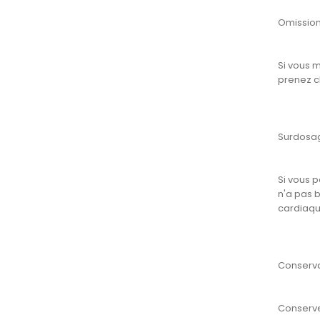
Omissio
Si vous 
prenez c
Surdosa
Si vous 
n'a pas 
cardiaqu
Conserva
Conserve