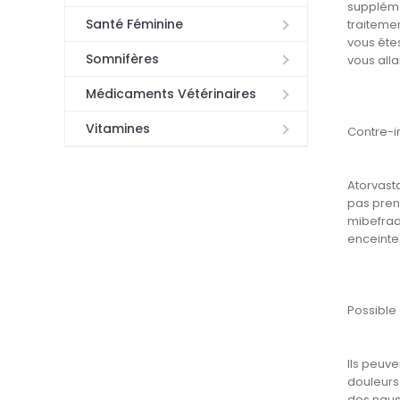
suppléme
Santé Féminine
traitemen
vous êtes
Somnifères
vous alla
Médicaments Vétérinaires
Vitamines
Contre-i
Atorvast
pas prene
mibefrad
enceinte
Possible
Ils peuve
douleurs
des nausé