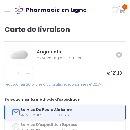
1
Pharmacie en Ligne
Carte de livraison
Augmentin
875/125 mg
x
20 pilules
€ 121.13
Réactualiser 20 pilules à 30 pilules et économisez € 20.77
Sélectionner la méthode d'expédition:
Service De Poste Aérienne
14-21 Jours
€ 8.65
Service D'expédition Express