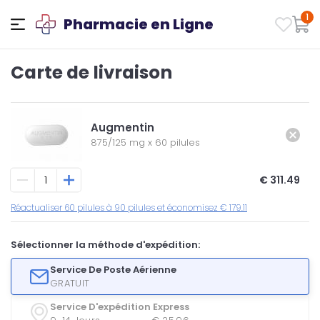
1
Pharmacie en Ligne
Carte de livraison
Augmentin
875/125 mg
x
60 pilules
€ 311.49
Réactualiser 60 pilules à 90 pilules et économisez € 179.11
Sélectionner la méthode d'expédition:
Service De Poste Aérienne
GRATUIT
Service D'expédition Express