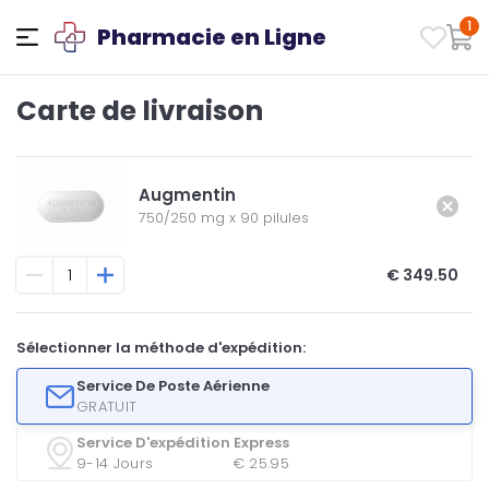
1
Pharmacie en Ligne
Carte de livraison
Augmentin
750/250 mg
x
90 pilules
€ 349.50
Sélectionner la méthode d'expédition:
Service De Poste Aérienne
GRATUIT
Service D'expédition Express
9-14 Jours
€ 25.95