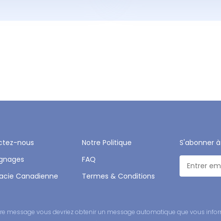
ctez-nous
Notre Politique
S'abonner à
gnages
FAQ
acie Canadienne
Termes & Conditions
 votre message vous devriez obtenir un message automatique que vous infor