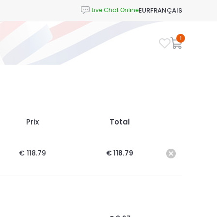
EUR
FRANÇAIS
1
Prix
Total
€ 118.79
€ 118.79