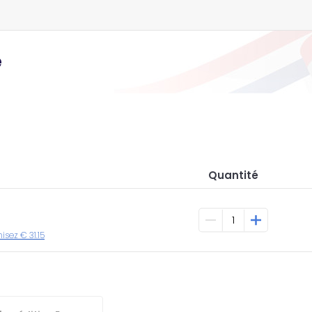
e
Quantité
isez € 31.15