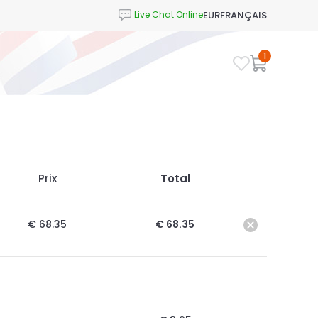
EUR
FRANÇAIS
1
Prix
Total
€ 68.35
€ 68.35