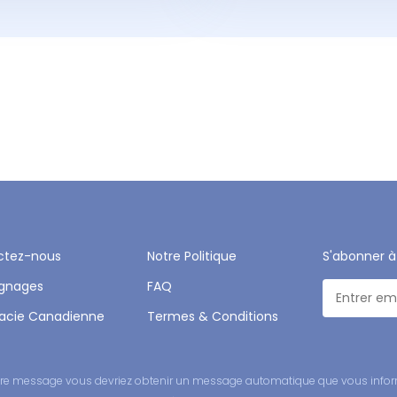
ctez-nous
Notre Politique
S'abonner à
gnages
FAQ
acie Canadienne
Termes & Conditions
 votre message vous devriez obtenir un message automatique que vous infor