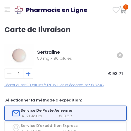
1
Pharmacie en Ligne
Carte de livraison
Sertraline
50 mg
x
90 pilules
€ 93.71
Réactualiser 90 pilules à 120 pilules et économisez € 62.48
Sélectionner la méthode d'expédition:
Service De Poste Aérienne
14-21 Jours
€ 8.68
Service D'expédition Express