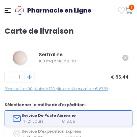
1
Pharmacie en Ligne
Carte de livraison
Sertraline
100 mg
x
90 pilules
€ 95.44
Réactualiser 90 pilules à 120 pilules et économisez € 67.68
Sélectionner la méthode d'expédition:
Service De Poste Aérienne
14-21 Jours
€ 8.68
Service D'expédition Express