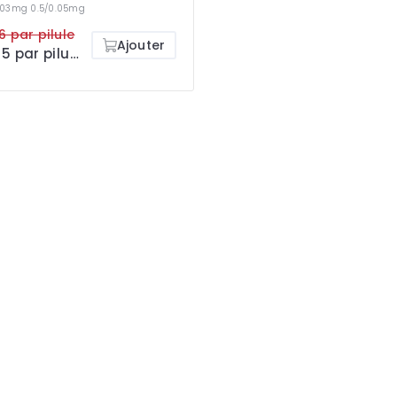
0.03mg
0.5/0.05mg
6 par pilule
Ajouter
€0.35 par pilule