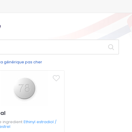
e
gra générique pas cher
al
e ingredient
Ethinyl estradiol /
estrel