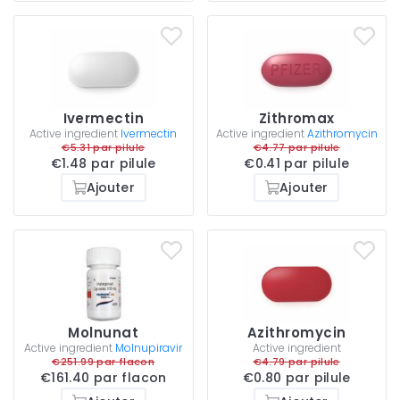
Ivermectin
Zithromax
Active ingredient
Ivermectin
Active ingredient
Azithromycin
€5.31 par pilule
€4.77 par pilule
€1.48 par pilule
€0.41 par pilule
Ajouter
Ajouter
Molnunat
Azithromycin
Active ingredient
Molnupiravir
Active ingredient
€251.99 par flacon
€4.79 par pilule
€161.40 par flacon
€0.80 par pilule