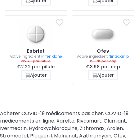
Ajouter
Ajouter
Esbriet
Ofev
Active ingredient
Pirfenidone
Active ingredient
Nintedanib
€5.73 par pilule
€6.70 par cap
€2.22 par pilule
€3.98 par cap
Ajouter
Ajouter
Acheter COVID-19 médicaments pas cher. COVID-19
médicaments en ligne: Xarelto, Rivasmart, Olumiant,
Ivermectin, Hydroxychloroquine, Zithromax, Aralen,
Stromectol, Plaquenil, Molnunat, Azithromycin, Ofev,