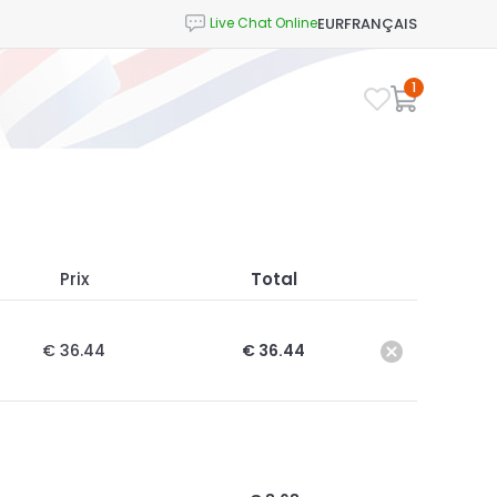
EUR
FRANÇAIS
1
Prix
Total
€ 36.44
€ 36.44