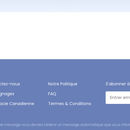
ctez-nous
Notre Politique
S'abonner à
gnages
FAQ
acie Canadienne
Termes & Conditions
 votre message vous devriez obtenir un message automatique que vous infor