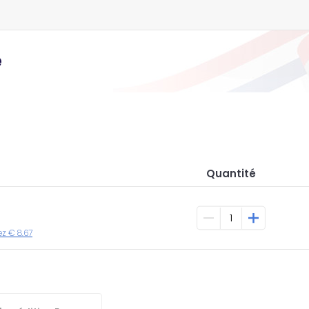
e
Quantité
ez € 8.67