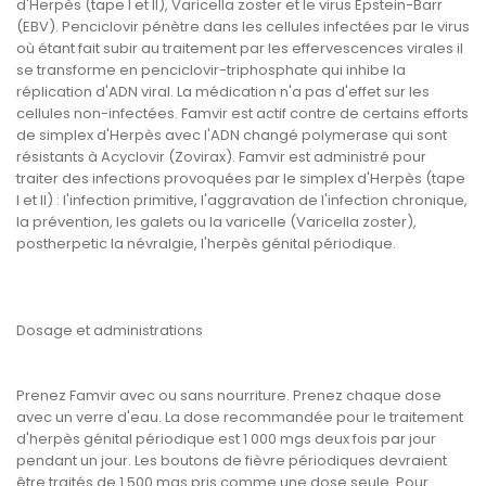
d'Herpès (tape I et II), Varicella zoster et le virus Epstein-Barr
(EBV). Penciclovir pénètre dans les cellules infectées par le virus
où étant fait subir au traitement par les effervescences virales il
se transforme en penciclovir-triphosphate qui inhibe la
réplication d'ADN viral. La médication n'a pas d'effet sur les
cellules non-infectées. Famvir est actif contre de certains efforts
de simplex d'Herpès avec l'ADN changé polymerase qui sont
résistants à Acyclovir (Zovirax). Famvir est administré pour
traiter des infections provoquées par le simplex d'Herpès (tape
I et II) : l'infection primitive, l'aggravation de l'infection chronique,
la prévention, les galets ou la varicelle (Varicella zoster),
postherpetic la névralgie, l'herpès génital périodique.
Dosage et administrations
Prenez Famvir avec ou sans nourriture. Prenez chaque dose
avec un verre d'eau. La dose recommandée pour le traitement
d'herpès génital périodique est 1 000 mgs deux fois par jour
pendant un jour. Les boutons de fièvre périodiques devraient
être traités de 1 500 mgs pris comme une dose seule. Pour