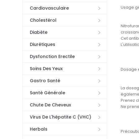
Usage g
Cardiovasculaire
Cholestérol
Nitrofura
croissan
Diabète
Cet antib
Diurétiques
L'utilisa
Dysfonction Erectile
Soins Des Yeux
Dosage e
Gastro Santé
La dosage
Santé Générale
égalemen
Prenez c
Chute De Cheveux
Ne prene
Virus De L'hépatite C (VHC)
Herbals
Précauti