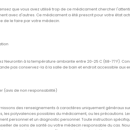
pensez que vous avez utilisé trop de ce médicament chercher l'atten
t avec d'autres. Ce médicament a été prescrit pour votre état actuel
e de le faire par votre médecin.
tion
z Neurontin à la température ambiante entre 20-25 C (68-77 F). Con
de pas conservez-la à la salle de bain et endroit accessible aux e
er (avis de non responsabilité)
rnissons des renseignements à caractères uniquement généraux sur 
, les polyvalences possibles du médicament, ou les précautions. Les 
ment personnel et un diagnostic personnel. Toute instruction spécifiq
nseiller de soins de santé ou votre médecin responsable du cas. Nou