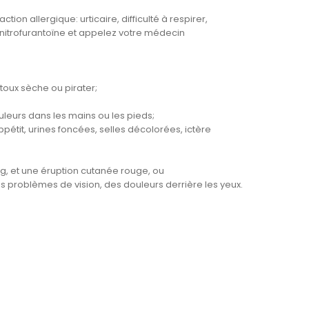
on allergique: urticaire, difficulté à respirer,
a nitrofurantoïne et appelez votre médecin
toux sèche ou pirater;
eurs dans les mains ou les pieds;
tit, urines foncées, selles décolorées, ictère
ng, et une éruption cutanée rouge, ou
s problèmes de vision, des douleurs derrière les yeux.