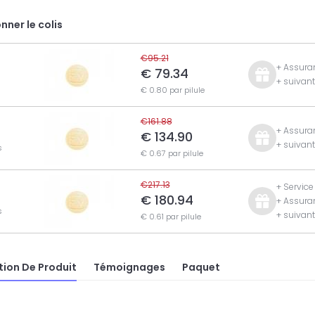
nner le colis
€95.21
+ Assuran
€ 79.34
+ suivan
€ 0.80 par pilule
€161.88
+ Assuran
€ 134.90
+ suivan
s
€ 0.67 par pilule
€217.13
+ Service
€ 180.94
+ Assuran
s
+ suivan
€ 0.61 par pilule
tion De Produit
Témoignages
Paquet