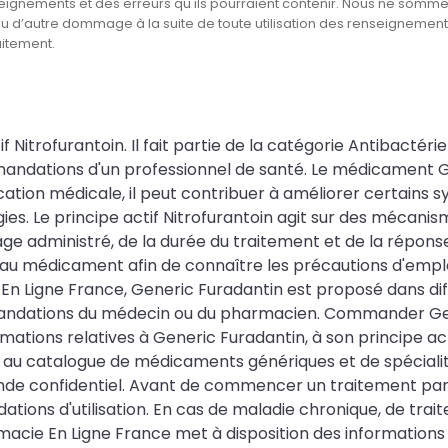
eignements et des erreurs qu'ils pourraient contenir. Nous ne somm
ou d’autre dommage à la suite de toute utilisation des renseignemen
aitement.
itrofurantoin. Il fait partie de la catégorie Antibactérien
ndations d'un professionnel de santé. Le médicament Gene
ndication médicale, il peut contribuer à améliorer certai
ies. Le principe actif Nitrofurantoin agit sur des mécanis
dministré, de la durée du traitement et de la réponse ind
u médicament afin de connaître les précautions d'emploi,
En Ligne France, Generic Furadantin est proposé dans d
ndations du médecin ou du pharmacien. Commander Gener
tions relatives à Generic Furadantin, à son principe acti
e au catalogue de médicaments génériques et de spécial
e confidentiel. Avant de commencer un traitement par Ge
tions d'utilisation. En cas de maladie chronique, de tr
acie En Ligne France met à disposition des informations 