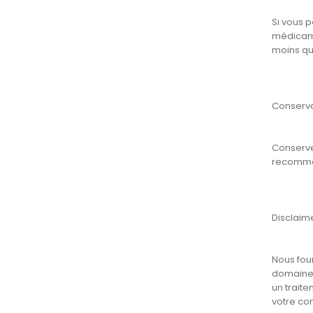
Si vous 
médicamen
moins qu
Conserva
Conserve
recomman
Disclaim
Nous fou
domaines
un traite
votre co