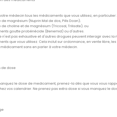
votre médecin tous les médicaments que vous utilisez, en particulier:
te de magnésium (Nuprin Mal de dos, Pills Doan);
e de choline et de magnésium (Tricosal, Trilisate); ou
nts goutte probénécide (Benemid) ou d'autres.
te n'est pas exhaustive et d'autres drogues peuvent interagir avec la 
nts que vous utilisez. Cela inclut sur ordonnance, en vente libre, l
médicament sans en parler à votre médecin.
n de dose
manquez le dose de medicament, prenez-la dès que vous vous rappel
hez vos calendrier. Ne prenez pas extra dose si vous manquez le do
ge