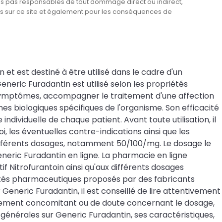
es pas responsables de tout dommage direct ou indirect,
ts sur ce site et également pour les conséquences de
 et est destiné à être utilisé dans le cadre d'un
ric Furadantin est utilisé selon les propriétés
ns symptômes, accompagner le traitement d'une affection
mes biologiques spécifiques de l'organisme. Son efficacité
ividuelle de chaque patient. Avant toute utilisation, il
 les éventuelles contre-indications ainsi que les
ifférents dosages, notamment 50/100/mg. Le dosage le
ic Furadantin en ligne. La pharmacie en ligne
f Nitrofurantoin ainsi qu'aux différents dosages
ités pharmaceutiques proposés par des fabricants
neric Furadantin, il est conseillé de lire attentivement
aitement concomitant ou de doute concernant le dosage,
générales sur Generic Furadantin, ses caractéristiques,