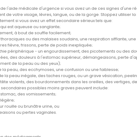
e l'aide médicale d'urgence si vous avez un de ces signes d'une réacti
t de votre visage, lèvres, langue, ou de la gorge. Stoppez utiliser l
ement si vous avez un effet secondaire sérieux tels que:
 qui est aqueuse ou sanglante;
lement, à bout de souffle facilement;
thoraciques ou des malaises soudains, une respiration sifflante, une 
es fièvre, frissons, perte de poids inexpliquée;
hie périphérique - un engourdissement, des picotements ou des doul
ées, des douleurs à l'estomac supérieur, démangeaisons, perte d'appé
ement de la peau ou des yeux);
e la peau, des ecchymoses, une confusion ou une faiblesse;
de la peau inégale, des taches rouges, ou un grave vésication, peeli
tête violents, des bourdonnements dans les oreilles, des vertiges, de
ts secondaires possibles moins graves peuvent include:
stomac, des vomissements;
 légère;
r rouille ou brunâtre urine, ou
isons ou pertes vaginales.
ion des médicaments