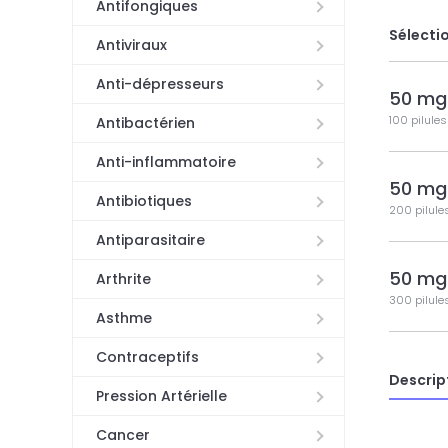
Antifongiques
Sélectio
Antiviraux
Anti-dépresseurs
50 mg
100 pilules
Antibactérien
Anti-inflammatoire
50 mg
Antibiotiques
200 pilule
Antiparasitaire
50 mg
Arthrite
300 pilule
Asthme
Contraceptifs
Descrip
Pression Artérielle
Cancer