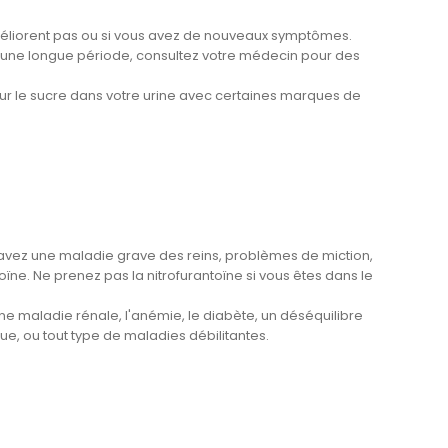
méliorent pas ou si vous avez de nouveaux symptômes.
t une longue période, consultez votre médecin pour des
our le sucre dans votre urine avec certaines marques de
s avez une maladie grave des reins, problèmes de miction,
ïne. Ne prenez pas la nitrofurantoïne si vous êtes dans le
ne maladie rénale, l'anémie, le diabète, un déséquilibre
ue, ou tout type de maladies débilitantes.