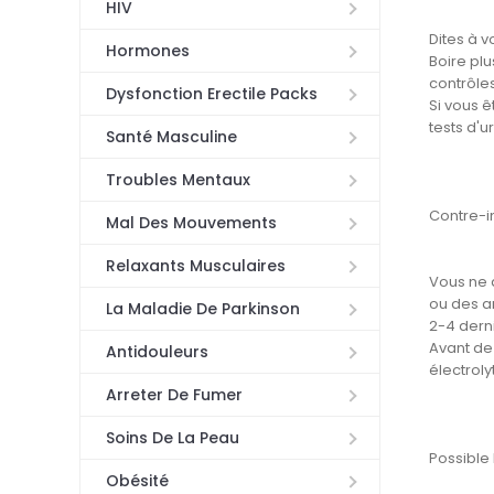
HIV
Dites à 
Hormones
Boire pl
contrôles
Dysfonction Erectile Packs
Si vous 
tests d'u
Santé Masculine
Troubles Mentaux
Contre-i
Mal Des Mouvements
Relaxants Musculaires
Vous ne 
ou des an
La Maladie De Parkinson
2-4 dern
Avant de 
Antidouleurs
électroly
Arreter De Fumer
Soins De La Peau
Possible
Obésité