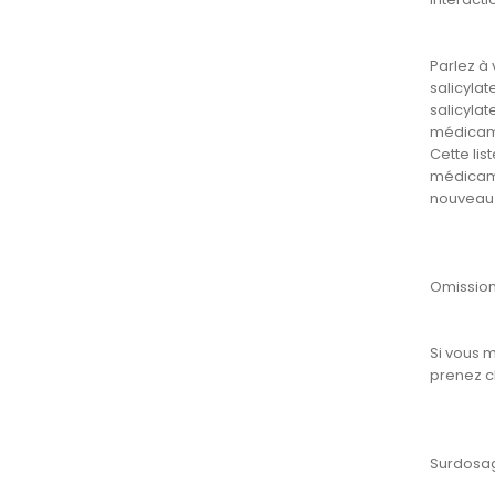
Parlez à 
salicyla
salicylat
médicame
Cette lis
médicame
nouveau 
Omissio
Si vous 
prenez c
Surdosa