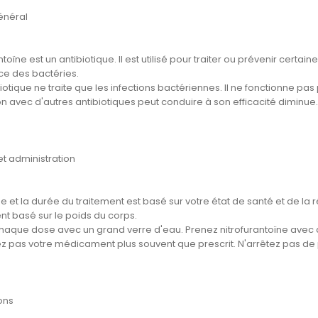
énéral
ntoïne est un antibiotique. Il est utilisé pour traiter ou prévenir certai
ce des bactéries.
iotique ne traite que les infections bactériennes. Il ne fonctionne pas
tion avec d'autres antibiotiques peut conduire à son efficacité diminue.
t administration
 et la durée du traitement est basé sur votre état de santé et de la 
t basé sur le poids du corps.
haque dose avec un grand verre d'eau. Prenez nitrofurantoïne avec de 
z pas votre médicament plus souvent que prescrit. N'arrêtez pas de 
ons