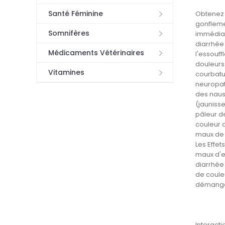
Santé Féminine
Obtenez d
gonflemen
Somnifères
immédiat
diarrhée
Médicaments Vétérinaires
l'essouff
douleurs 
Vitamines
courbatur
neuropat
des naus
(jauniss
pâleur d
couleur 
maux de 
Les Effe
maux d'e
diarrhée
de couleu
démangea
Interact