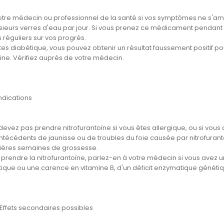
votre médecin ou professionnel de la santé si vos symptômes ne s'a
usieurs verres d'eau par jour. Si vous prenez ce médicament pendan
 réguliers sur vos progrès.
êtes diabétique, vous pouvez obtenir un résultat faussement positif p
rine. Vérifiez auprès de votre médecin.
ndications
devez pas prendre nitrofurantoïne si vous êtes allergique, ou si vou
técédents de jaunisse ou de troubles du foie causée par nitrofuranto
ières semaines de grossesse.
prendre la nitrofurantoïne, parlez-en à votre médecin si vous avez u
tique ou une carence en vitamine B, d'un déficit enzymatique génétiq
 Effets secondaires possibles