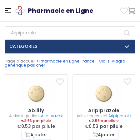
Pharmacie en Ligne
CATEGORIES
Page d'accueil
>
Pharmacie en Ligne France - Cialis, Viagra
générique pas cher
Abilify
Aripiprazole
Active ingredient
Aripiprazole
Active ingredient
Aripiprazole
€2.53 par pilule
€2.53 par pilule
€0.53 par pilule
€0.53 par pilule
Ajouter
Ajouter