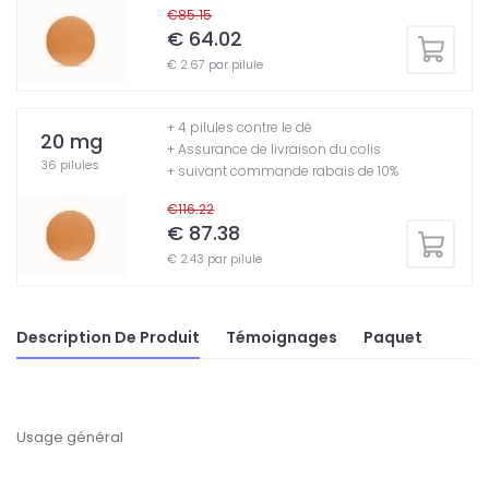
€85.15
€ 64.02
€ 2.67 par pilule
+ 4 pilules contre le dé
20 mg
+ Assurance de livraison du colis
36 pilules
+ suivant commande rabais de 10%
€116.22
€ 87.38
€ 2.43 par pilule
Description De Produit
Témoignages
Paquet
Usage général