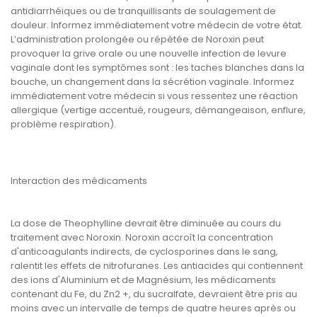
antidiarrhéiques ou de tranquillisants de soulagement de
douleur. Informez immédiatement votre médecin de votre état.
L’administration prolongée ou répétée de Noroxin peut
provoquer la grive orale ou une nouvelle infection de levure
vaginale dont les symptômes sont : les taches blanches dans la
bouche, un changement dans la sécrétion vaginale. Informez
immédiatement votre médecin si vous ressentez une réaction
allergique (vertige accentué, rougeurs, démangeaison, enflure,
problème respiration).
Interaction des médicaments
La dose de Theophylline devrait être diminuée au cours du
traitement avec Noroxin. Noroxin accroît la concentration
d'anticoagulants indirects, de cyclosporines dans le sang,
ralentit les effets de nitrofuranes. Les antiacides qui contiennent
des ions d'Aluminium et de Magnésium, les médicaments
contenant du Fe, du Zn2 +, du sucralfate, devraient être pris au
moins avec un intervalle de temps de quatre heures après ou