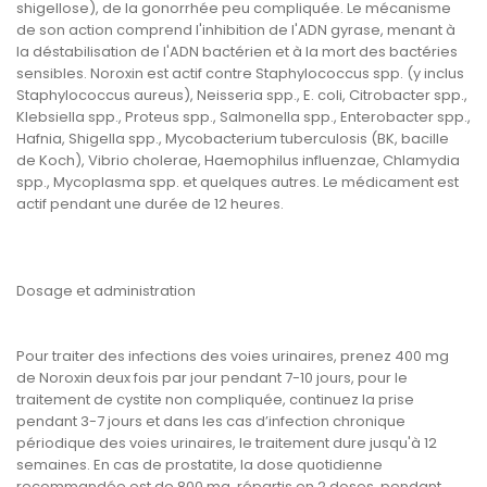
shigellose), de la gonorrhée peu compliquée. Le mécanisme
de son action comprend l'inhibition de l'ADN gyrase, menant à
la déstabilisation de l'ADN bactérien et à la mort des bactéries
sensibles. Noroxin est actif contre Staphylococcus spp. (y inclus
Staphylococcus aureus), Neisseria spp., E. coli, Citrobacter spp.,
Klebsiella spp., Proteus spp., Salmonella spp., Enterobacter spp.,
Hafnia, Shigella spp., Mycobacterium tuberculosis (BK, bacille
de Koch), Vibrio cholerae, Haemophilus influenzae, Chlamydia
spp., Mycoplasma spp. et quelques autres. Le médicament est
actif pendant une durée de 12 heures.
Dosage et administration
Pour traiter des infections des voies urinaires, prenez 400 mg
de Noroxin deux fois par jour pendant 7-10 jours, pour le
traitement de cystite non compliquée, continuez la prise
pendant 3-7 jours et dans les cas d’infection chronique
périodique des voies urinaires, le traitement dure jusqu'à 12
semaines. En cas de prostatite, la dose quotidienne
recommandée est de 800 mg, répartis en 2 doses, pendant