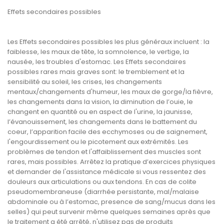
Effets secondaires possibles
Les Effets secondaires possibles les plus généraux incluent : la
faiblesse, les maux de tête, la somnolence, le vertige, la
nausée, les troubles d'estomac. Les Effets secondaires
possibles rares mais graves sont: le tremblement et la
sensibilité au soleil, les crises, les changements
mentaux/changements d'humeur, les maux de gorge/la fièvre,
les changements dans la vision, la diminution de l’ouie, le
changent en quantité ou en aspect de l'urine, la jaunisse,
l’évanouissement, les changements dans le battement du
coeur, l’apparition facile des ecchymoses ou de saignement,
l'engourdissement ou le picotement aux extrémités. Les
problèmes de tendon et l'affaiblissement des muscles sont
rares, mais possibles. Arrêtez la pratique d’exercices physiques
et demander de l'assistance médicale si vous ressentez des
douleurs aux articulations ou aux tendons. En cas de colite
pseudomembraneuse (diarrhée persistante, mal/malaise
abdominale ou à l’estomac, presence de sang/mucus dans les
selles) qui peut survenir même quelques semaines après que
le traitement a été arrêté, n'utilisez pas de produits