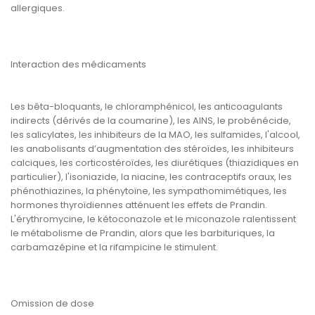
allergiques.
Interaction des médicaments
Les bêta-bloquants, le chloramphénicol, les anticoagulants
indirects (dérivés de la coumarine), les AINS, le probénécide,
les salicylates, les inhibiteurs de la MAO, les sulfamides, l'alcool,
les anabolisants d’augmentation des stéroïdes, les inhibiteurs
calciques, les corticostéroïdes, les diurétiques (thiazidiques en
particulier), l'isoniazide, la niacine, les contraceptifs oraux, les
phénothiazines, la phénytoïne, les sympathomimétiques, les
hormones thyroïdiennes atténuent les effets de Prandin.
L'érythromycine, le kétoconazole et le miconazole ralentissent
le métabolisme de Prandin, alors que les barbituriques, la
carbamazépine et la rifampicine le stimulent.
Omission de dose