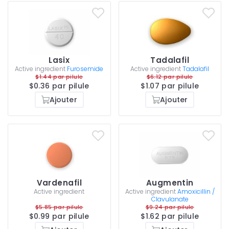
Lasix
Tadalafil
Active ingredient
Furosemide
Active ingredient
Tadalafil
$1.44 par pilule
$6.12 par pilule
$0.36 par pilule
$1.07 par pilule
Ajouter
Ajouter
Vardenafil
Augmentin
Active ingredient
Active ingredient
Amoxicillin /
Clavulanate
$5.85 par pilule
$9.24 par pilule
$0.99 par pilule
$1.62 par pilule