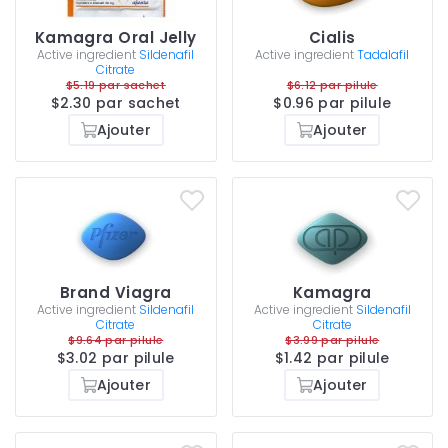
Kamagra Oral Jelly
Cialis
Active ingredient
Sildenafil
Active ingredient
Tadalafil
Citrate
$5.19 par sachet
$6.12 par pilule
$2.30 par sachet
$0.96 par pilule
Ajouter
Ajouter
Brand Viagra
Kamagra
Active ingredient
Sildenafil
Active ingredient
Sildenafil
Citrate
Citrate
$9.64 par pilule
$3.99 par pilule
$3.02 par pilule
$1.42 par pilule
Ajouter
Ajouter