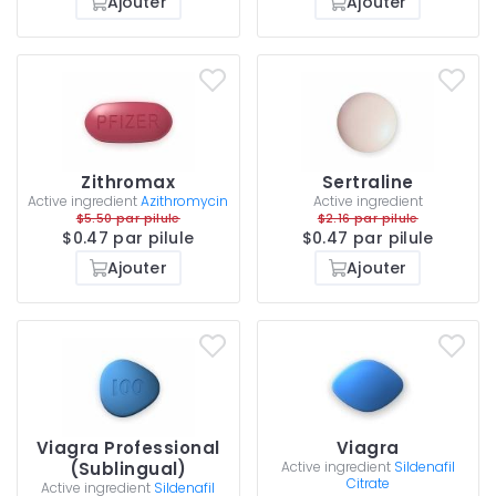
Ajouter
Ajouter
Zithromax
Sertraline
Active ingredient
Azithromycin
Active ingredient
$5.50 par pilule
$2.16 par pilule
$0.47 par pilule
$0.47 par pilule
Ajouter
Ajouter
Viagra Professional
Viagra
(Sublingual)
Active ingredient
Sildenafil
Citrate
Active ingredient
Sildenafil