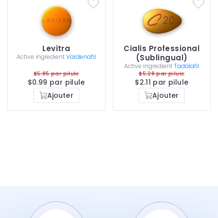
Levitra
Cialis Professional
Active ingredient
Vardenafil
(Sublingual)
Active ingredient
Tadalafil
$5.85 par pilule
$5.28 par pilule
$0.99 par pilule
$2.11 par pilule
Ajouter
Ajouter