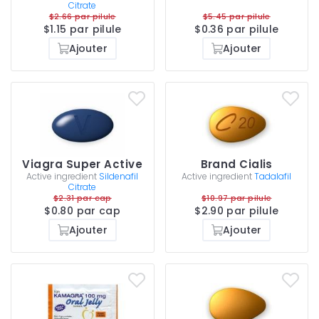
Citrate
$2.66 par pilule
$5.45 par pilule
$1.15 par pilule
$0.36 par pilule
Ajouter
Ajouter
Viagra Super Active
Brand Cialis
Active ingredient
Sildenafil
Active ingredient
Tadalafil
Citrate
$2.31 par cap
$10.97 par pilule
$0.80 par cap
$2.90 par pilule
Ajouter
Ajouter