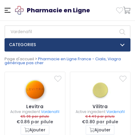
Pharmacie en Ligne
CATEGORIES
Page d'accueil
>
Pharmacie en Ligne France - Cialis, Viagra
générique pas cher
Levitra
Vilitra
Active ingredient
Vardenafil
Active ingredient
Vardenafil
€5.06 par pilule
€4.49 par pilule
€0.86 par pilule
€0.80 par pilule
Ajouter
Ajouter