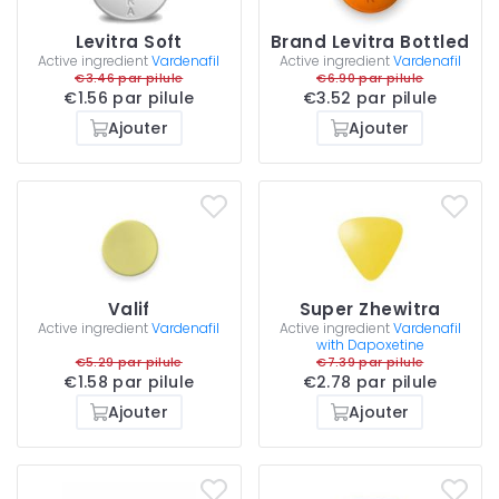
Levitra Soft
Brand Levitra Bottled
Active ingredient
Vardenafil
Active ingredient
Vardenafil
€3.46 par pilule
€6.90 par pilule
€1.56 par pilule
€3.52 par pilule
Ajouter
Ajouter
Valif
Super Zhewitra
Active ingredient
Vardenafil
Active ingredient
Vardenafil
with Dapoxetine
€5.29 par pilule
€7.39 par pilule
€1.58 par pilule
€2.78 par pilule
Ajouter
Ajouter