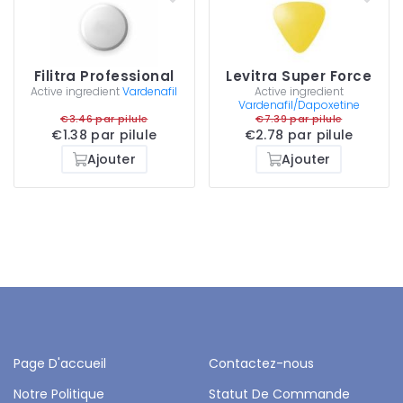
Filitra Professional
Levitra Super Force
Active ingredient
Vardenafil
Active ingredient
Vardenafil/Dapoxetine
€3.46 par pilule
€7.39 par pilule
€1.38 par pilule
€2.78 par pilule
Ajouter
Ajouter
Page D'accueil
Contactez-nous
Notre Politique
Statut De Commande