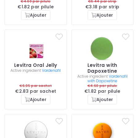
€4.60 par pilule
€6.44 par strip
€1.82 par pilule
€3.18 par strip
Ajouter
Ajouter
Levitra Oral Jelly
Levitra with
Active ingredient
Vardenafil
Dapoxetine
Active ingredient
Vardenafil
with Dapoxetine
€6.05 par sachet
€4.60 par pilule
€2.83 par sachet
€1.82 par pilule
Ajouter
Ajouter