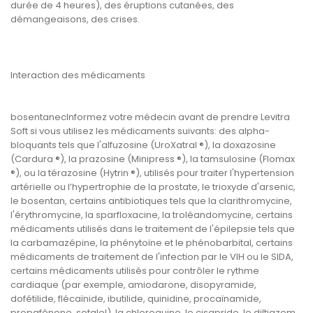
durée de 4 heures), des éruptions cutanées, des
démangeaisons, des crises.
Interaction des médicaments
bosentanecInformez votre médecin avant de prendre Levitra
Soft si vous utilisez les médicaments suivants: des alpha-
bloquants tels que l'alfuzosine (UroXatral ®), la doxazosine
(Cardura ®), la prazosine (Minipress ®), la tamsulosine (Flomax
®), ou la térazosine (Hytrin ®), utilisés pour traiter l'hypertension
artérielle ou l’hypertrophie de la prostate, le trioxyde d'arsenic,
le bosentan, certains antibiotiques tels que la clarithromycine,
l'érythromycine, la sparfloxacine, la troléandomycine, certains
médicaments utilisés dans le traitement de l'épilepsie tels que
la carbamazépine, la phénytoïne et le phénobarbital, certains
médicaments de traitement de l'infection par le VIH ou le SIDA,
certains médicaments utilisés pour contrôler le rythme
cardiaque (par exemple, amiodarone, disopyramide,
dofétilide, flécaïnide, ibutilide, quinidine, procaïnamide,
propafénone, sotalol), la chloroquine, le cisapride, le diltiazem,