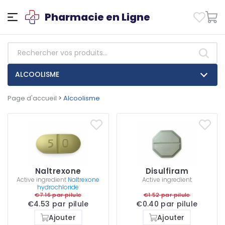
Pharmacie en Ligne
ALCOOLISME
Page d'accueil
>
Alcoolisme
Naltrexone
Disulfiram
Active ingredient
Naltrexone
Active ingredient
hydrochloride
€7.16 par pilule
€1.52 par pilule
€4.53 par pilule
€0.40 par pilule
Ajouter
Ajouter