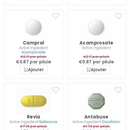
Campral
Acamprosate
Active ingredient
Active ingredient
Acamprosate
€2.11 par pilule
€2.11 par pilule
€0.87 par pilule
€0.87 par pilule
Ajouter
Ajouter
Revia
Antabuse
Active ingredient
Naltrexone
Active ingredient
Disulfiram
€7.16 par pilule
€1.73 par pilule