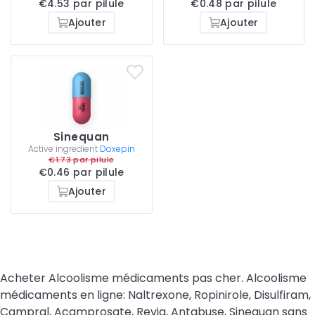
€4.53 par pilule
€0.48 par pilule
Ajouter
Ajouter
Sinequan
Active ingredient
Doxepin
€1.73 par pilule
€0.46 par pilule
Ajouter
Acheter Alcoolisme médicaments pas cher. Alcoolisme
médicaments en ligne: Naltrexone, Ropinirole, Disulfiram,
Campral, Acamprosate, Revia, Antabuse, Sinequan sans