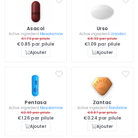
Asacol
Urso
Active ingredient
Mesalamine
Active ingredient
Ursodiol
€1.73 par pilule
€4.33 par pilule
€0.85 par pilule
€1.09 par pilule
Ajouter
Ajouter
Pentasa
Zantac
Active ingredient
Mesalamine
Active ingredient
Ranitidine
€2.60 par pilule
€0.87 par pilule
€1.26 par pilule
€0.24 par pilule
Ajouter
Ajouter