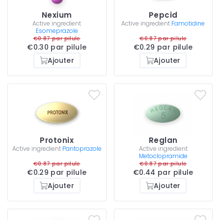
Nexium
Pepcid
Active ingredient
Active ingredient
Famotidine
Esomeprazole
€0.87 par pilule
€0.87 par pilule
€0.30 par pilule
€0.29 par pilule
Ajouter
Ajouter
Protonix
Reglan
Active ingredient
Pantoprazole
Active ingredient
Metoclopramide
€0.87 par pilule
€0.87 par pilule
€0.29 par pilule
€0.44 par pilule
Ajouter
Ajouter