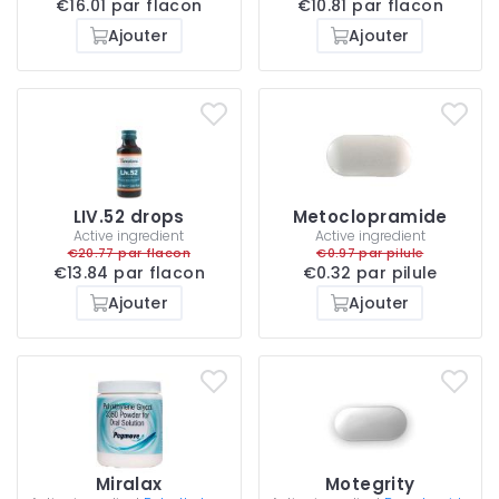
€16.01 par flacon
€10.81 par flacon
Ajouter
Ajouter
LIV.52 drops
Metoclopramide
Active ingredient
Active ingredient
€20.77 par flacon
€0.97 par pilule
€13.84 par flacon
€0.32 par pilule
Ajouter
Ajouter
Miralax
Motegrity