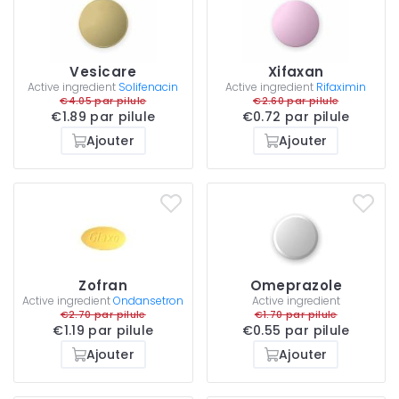
Vesicare
Xifaxan
Active ingredient
Solifenacin
Active ingredient
Rifaximin
€4.05 par pilule
€2.60 par pilule
€1.89 par pilule
€0.72 par pilule
Ajouter
Ajouter
Zofran
Omeprazole
Active ingredient
Ondansetron
Active ingredient
€2.70 par pilule
€1.70 par pilule
€1.19 par pilule
€0.55 par pilule
Ajouter
Ajouter