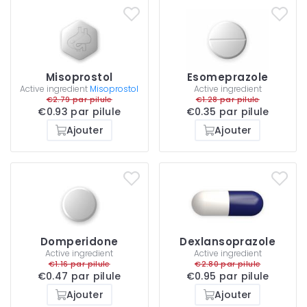
Misoprostol
Esomeprazole
Active ingredient
Misoprostol
Active ingredient
€2.79 par pilule
€1.28 par pilule
€0.93 par pilule
€0.35 par pilule
Ajouter
Ajouter
Domperidone
Dexlansoprazole
Active ingredient
Active ingredient
€1.16 par pilule
€2.80 par pilule
€0.47 par pilule
€0.95 par pilule
Ajouter
Ajouter