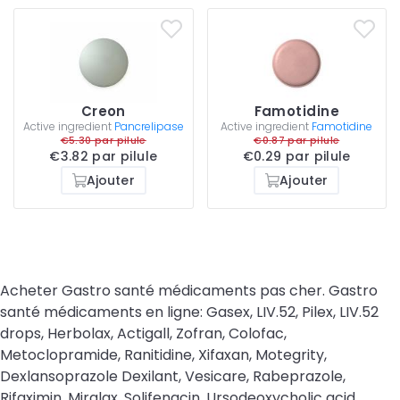
Creon
Famotidine
Active ingredient
Pancrelipase
Active ingredient
Famotidine
€5.30 par pilule
€0.87 par pilule
€3.82 par pilule
€0.29 par pilule
Ajouter
Ajouter
Acheter Gastro santé médicaments pas cher. Gastro
santé médicaments en ligne: Gasex, LIV.52, Pilex, LIV.52
drops, Herbolax, Actigall, Zofran, Colofac,
Metoclopramide, Ranitidine, Xifaxan, Motegrity,
Dexlansoprazole Dexilant, Vesicare, Rabeprazole,
Rifaximin, Miralax, Solifenacin, Ursodeoxycholic acid,