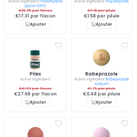
Active ingredient
Polyethylene
Active ingredient
Prucalopride
glycol 3350
€25.95 par flacon
€3.18 par pilule
€17.31 par flacon
€1.58 par pilule
Ajouter
Ajouter
Pilex
Rabeprazole
Active ingredient
Active ingredient
Rabeprazole
sodium
€41.53 par flacon
€1.75 par pilule
€27.69 par flacon
€0.48 par pilule
Ajouter
Ajouter