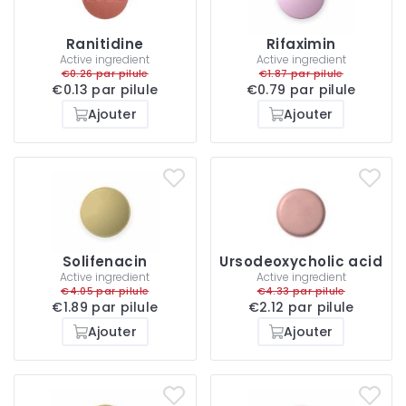
Ranitidine
Rifaximin
Active ingredient
Active ingredient
€0.26 par pilule
€1.87 par pilule
€0.13 par pilule
€0.79 par pilule
Ajouter
Ajouter
Solifenacin
Ursodeoxycholic acid
Active ingredient
Active ingredient
€4.05 par pilule
€4.33 par pilule
€1.89 par pilule
€2.12 par pilule
Ajouter
Ajouter