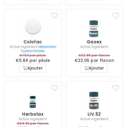
Colofac
Gasex
Active ingredient
Mebeverin
Active ingredient
hydrochloride
€1.59 par pilule
€32.88 par flacon
€0.84 par pilule
€22.06 par flacon
Ajouter
Ajouter
Herbolax
LIV.52
Active ingredient
Active ingredient
€24.23 par flacon