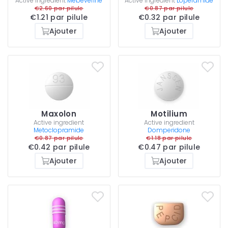
Active ingredient
Mebeverine
Active ingredient
Loperamide
€2.60 par pilule
€0.87 par pilule
€1.21 par pilule
€0.32 par pilule
Ajouter
Ajouter
Maxolon
Motilium
Active ingredient
Active ingredient
Metoclopramide
Domperidone
€0.87 par pilule
€1.18 par pilule
€0.42 par pilule
€0.47 par pilule
Ajouter
Ajouter