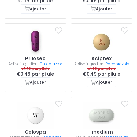
€1.19 par pilule
€0.46 par pilule
Ajouter
Ajouter
Prilosec
Aciphex
Active ingredient
Omeprazole
Active ingredient
Rabeprazole
€1.73 par pilule
€1.73 par pilule
€0.46 par pilule
€0.49 par pilule
Ajouter
Ajouter
Colospa
Imodium