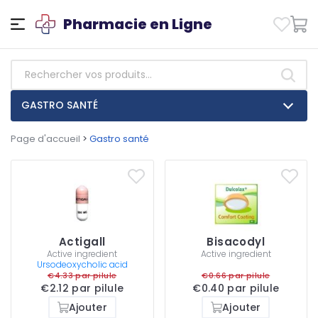
Pharmacie en Ligne
GASTRO SANTÉ
Page d'accueil
>
Gastro santé
Actigall
Bisacodyl
Active ingredient
Active ingredient
Ursodeoxycholic acid
€4.33 par pilule
€0.66 par pilule
€2.12 par pilule
€0.40 par pilule
Ajouter
Ajouter