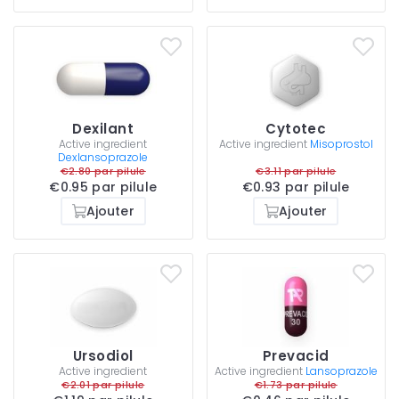
Dexilant
Cytotec
Active ingredient
Active ingredient
Misoprostol
Dexlansoprazole
€2.80 par pilule
€3.11 par pilule
€0.95 par pilule
€0.93 par pilule
Ajouter
Ajouter
Ursodiol
Prevacid
Active ingredient
Active ingredient
Lansoprazole
€2.01 par pilule
€1.73 par pilule