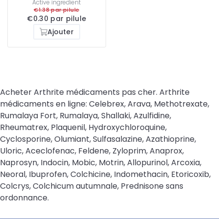
Active ingredient
€1.38 par pilule
€0.30 par pilule
Ajouter
Acheter Arthrite médicaments pas cher. Arthrite
médicaments en ligne: Celebrex, Arava, Methotrexate,
Rumalaya Fort, Rumalaya, Shallaki, Azulfidine,
Rheumatrex, Plaquenil, Hydroxychloroquine,
Cyclosporine, Olumiant, Sulfasalazine, Azathioprine,
Uloric, Aceclofenac, Feldene, Zyloprim, Anaprox,
Naprosyn, Indocin, Mobic, Motrin, Allopurinol, Arcoxia,
Neoral, Ibuprofen, Colchicine, Indomethacin, Etoricoxib,
Colcrys, Colchicum autumnale, Prednisone sans
ordonnance.