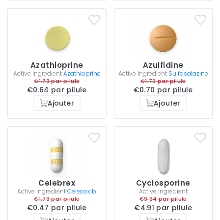
Azathioprine
Azulfidine
Active ingredient
Azathioprine
Active ingredient
Sulfasalazine
€1.73 par pilule
€1.73 par pilule
€0.64 par pilule
€0.70 par pilule
Ajouter
Ajouter
Celebrex
Cyclosporine
Active ingredient
Celecoxib
Active ingredient
€1.73 par pilule
€9.34 par pilule
€0.47 par pilule
€4.91 par pilule