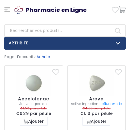
Pharmacie en Ligne
ARTHRITE
Page d'accueil
>
Arthrite
Aceclofenac
Arava
Active ingredient
Active ingredient
Leflunomide
€1.56 par pilule
€4.33 par pilule
€0.39 par pilule
€1.10 par pilule
Ajouter
Ajouter