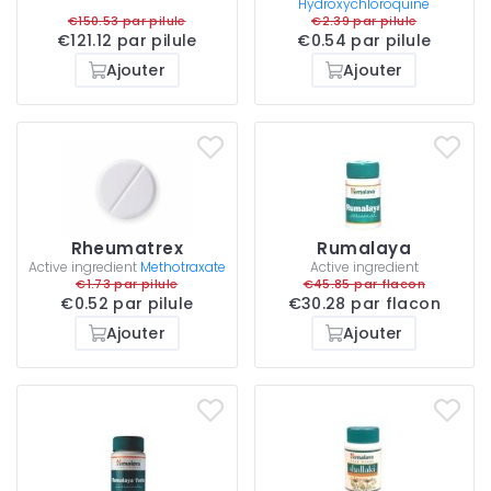
Hydroxychloroquine
€150.53 par pilule
€2.39 par pilule
€121.12 par pilule
€0.54 par pilule
Ajouter
Ajouter
Rheumatrex
Rumalaya
Active ingredient
Methotraxate
Active ingredient
€1.73 par pilule
€45.85 par flacon
€0.52 par pilule
€30.28 par flacon
Ajouter
Ajouter