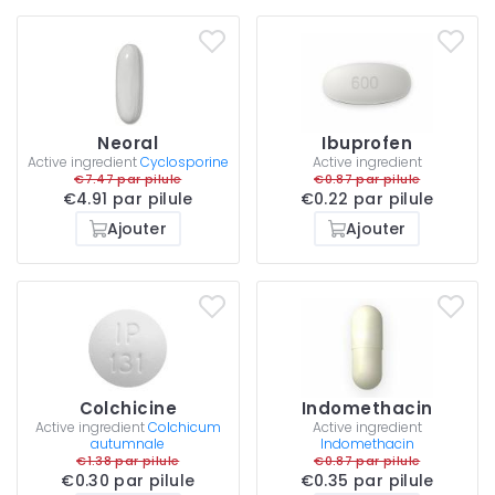
Neoral
Ibuprofen
Active ingredient
Cyclosporine
Active ingredient
€7.47 par pilule
€0.87 par pilule
€4.91 par pilule
€0.22 par pilule
Ajouter
Ajouter
Colchicine
Indomethacin
Active ingredient
Colchicum
Active ingredient
autumnale
Indomethacin
€1.38 par pilule
€0.87 par pilule
€0.30 par pilule
€0.35 par pilule