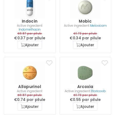
Indocin
Mobic
Active ingredient
Active ingredient
Meloxicam
Indomethacin
€0.87 par pilule
€1.73 par pilule
€0.37 par pilule
€0.34 par pilule
Ajouter
Ajouter
Allopurinol
Arcoxia
Active ingredient
Active ingredient
Etoricoxib
€0.87 par pilule
€1.73 par pilule
€0.74 par pilule
€0.55 par pilule
Ajouter
Ajouter