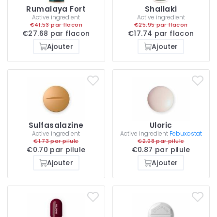
Rumalaya Fort
Shallaki
Active ingredient
Active ingredient
€41.53 par flacon
€25.95 par flacon
€27.68 par flacon
€17.74 par flacon
Ajouter
Ajouter
Sulfasalazine
Uloric
Active ingredient
Active ingredient
Febuxostat
€1.73 par pilule
€2.08 par pilule
€0.70 par pilule
€0.87 par pilule
Ajouter
Ajouter