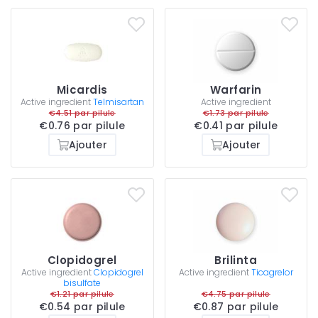
Micardis
Warfarin
Active ingredient
Telmisartan
Active ingredient
€4.51 par pilule
€1.73 par pilule
€0.76 par pilule
€0.41 par pilule
Ajouter
Ajouter
Clopidogrel
Brilinta
Active ingredient
Clopidogrel
Active ingredient
Ticagrelor
bisulfate
€1.21 par pilule
€4.75 par pilule
€0.54 par pilule
€0.87 par pilule