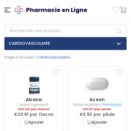
Pharmacie en Ligne
CARDIOVASCULAIRE
Page d'accueil
>
Cardiovasculaire
Abana
Aceon
Active ingredient
Active ingredient
Perindopril
€31.22 par flacon
€3.47 par pilule
€20.81 par flacon
€0.92 par pilule
Ajouter
Ajouter