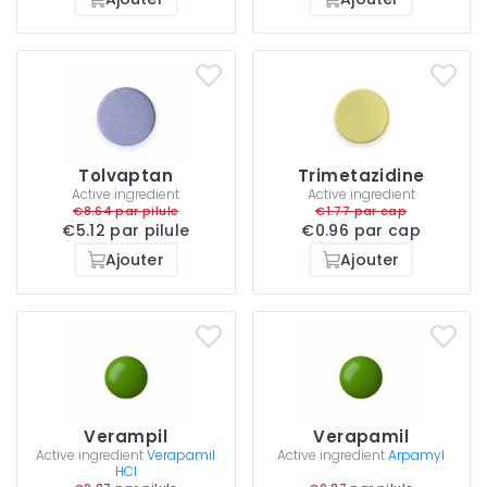
Tolvaptan
Trimetazidine
Active ingredient
Active ingredient
€8.64 par pilule
€1.77 par cap
€5.12 par pilule
€0.96 par cap
Ajouter
Ajouter
Verampil
Verapamil
Active ingredient
Verapamil
Active ingredient
Arpamyl
HCl