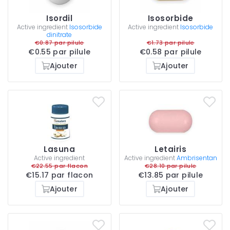
Isordil
Isosorbide
Active ingredient
Isosorbide
Active ingredient
Isosorbide
dinitrate
€0.87 par pilule
€1.73 par pilule
€0.55 par pilule
€0.58 par pilule
Ajouter
Ajouter
Lasuna
Letairis
Active ingredient
Active ingredient
Ambrisentan
€22.55 par flacon
€28.10 par pilule
€15.17 par flacon
€13.85 par pilule
Ajouter
Ajouter