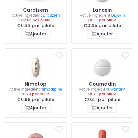
Cardizem
Lanoxin
Active ingredient
Diltiazem
Active ingredient
Digoxin
€2.60 par pilule
€1.35 par pilule
€0.33 par pilule
€0.45 par pilule
Ajouter
Ajouter
Nimotop
Coumadin
Active ingredient
Nimodipine
Active ingredient
Warfarin
€1.73 par pilule
€1.73 par pilule
€0.88 par pilule
€0.41 par pilule
Ajouter
Ajouter