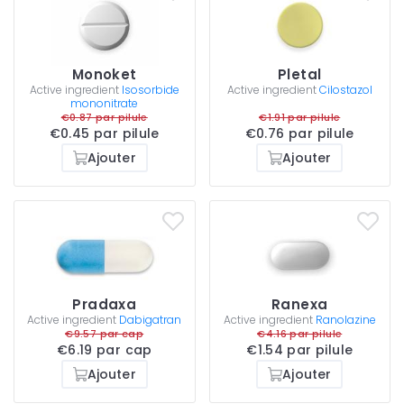
Monoket
Pletal
Active ingredient
Isosorbide
Active ingredient
Cilostazol
mononitrate
€0.87 par pilule
€1.91 par pilule
€0.45 par pilule
€0.76 par pilule
Ajouter
Ajouter
Pradaxa
Ranexa
Active ingredient
Dabigatran
Active ingredient
Ranolazine
€9.57 par cap
€4.16 par pilule
€6.19 par cap
€1.54 par pilule
Ajouter
Ajouter