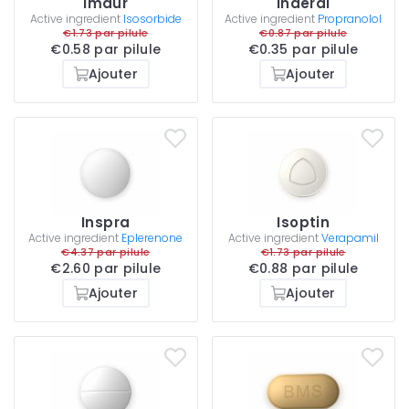
Imdur
Inderal
Active ingredient
Isosorbide
Active ingredient
Propranolol
€1.73 par pilule
€0.87 par pilule
€0.58 par pilule
€0.35 par pilule
Ajouter
Ajouter
Inspra
Isoptin
Active ingredient
Eplerenone
Active ingredient
Verapamil
€4.37 par pilule
€1.73 par pilule
€2.60 par pilule
€0.88 par pilule
Ajouter
Ajouter