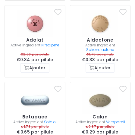
Adalat
Aldactone
Active ingredient
Nifedipine
Active ingredient
Spironolactone
€2.60 par pilule
€1.73 par pilule
€0.34 par pilule
€0.33 par pilule
Ajouter
Ajouter
Betapace
Calan
Active ingredient
Sotalol
Active ingredient
Verapamil
€1.73 par pilule
€0.87 par pilule
€0.65 par pilule
€0.29 par pilule