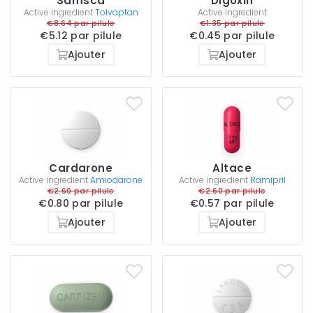
Samsca
Digoxin
Active ingredient
Tolvaptan
Active ingredient
€8.64 par pilule
€1.35 par pilule
€5.12 par pilule
€0.45 par pilule
Ajouter
Ajouter
Cardarone
Altace
Active ingredient
Amiodarone
Active ingredient
Ramipril
€2.60 par pilule
€2.60 par pilule
€0.80 par pilule
€0.57 par pilule
Ajouter
Ajouter