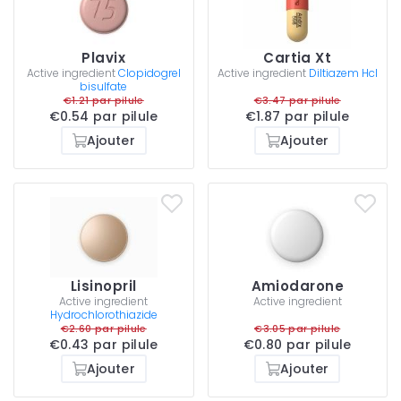
Plavix
Cartia Xt
Active ingredient
Clopidogrel
Active ingredient
Diltiazem Hcl
bisulfate
€1.21 par pilule
€3.47 par pilule
€0.54 par pilule
€1.87 par pilule
Ajouter
Ajouter
Lisinopril
Amiodarone
Active ingredient
Active ingredient
Hydrochlorothiazide
€2.60 par pilule
€3.05 par pilule
€0.43 par pilule
€0.80 par pilule
Ajouter
Ajouter