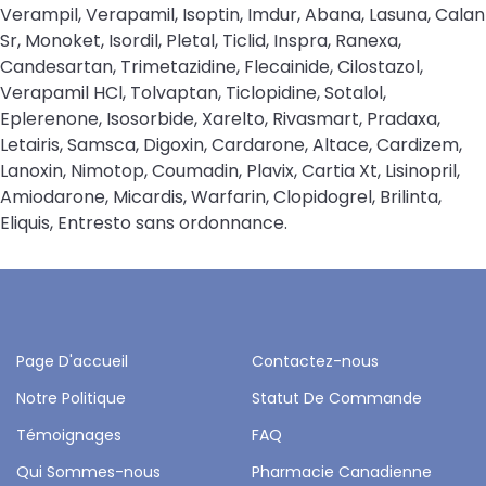
Verampil, Verapamil, Isoptin, Imdur, Abana, Lasuna, Calan
Sr, Monoket, Isordil, Pletal, Ticlid, Inspra, Ranexa,
Candesartan, Trimetazidine, Flecainide, Cilostazol,
Verapamil HCl, Tolvaptan, Ticlopidine, Sotalol,
Eplerenone, Isosorbide, Xarelto, Rivasmart, Pradaxa,
Letairis, Samsca, Digoxin, Cardarone, Altace, Cardizem,
Lanoxin, Nimotop, Coumadin, Plavix, Cartia Xt, Lisinopril,
Amiodarone, Micardis, Warfarin, Clopidogrel, Brilinta,
Eliquis, Entresto sans ordonnance.
Page D'accueil
Contactez-nous
Notre Politique
Statut De Commande
Témoignages
FAQ
Qui Sommes-nous
Pharmacie Canadienne