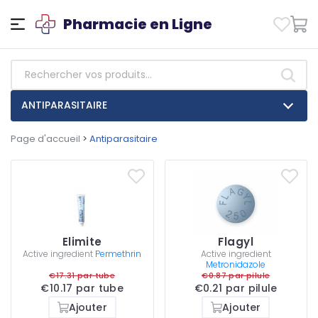
Pharmacie en Ligne
ANTIPARASITAIRE
Page d'accueil
>
Antiparasitaire
Elimite
Flagyl
Active ingredient
Permethrin
Active ingredient
Metronidazole
€17.31 par tube
€0.87 par pilule
€10.17 par tube
€0.21 par pilule
Ajouter
Ajouter