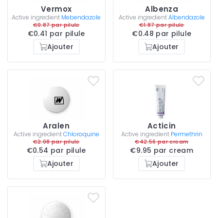
Vermox
Albenza
Active ingredient
Mebendazole
Active ingredient
Albendazole
€0.87 par pilule
€1.87 par pilule
€0.41 par pilule
€0.48 par pilule
Ajouter
Ajouter
Aralen
Acticin
Active ingredient
Chloroquine
Active ingredient
Permethrin
€2.08 par pilule
€42.56 par cream
€0.54 par pilule
€9.95 par cream
Ajouter
Ajouter