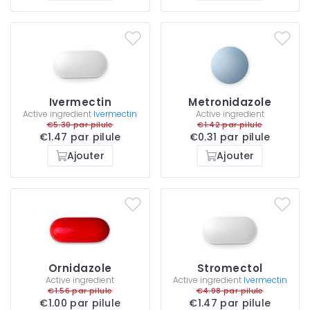
Ivermectin
Metronidazole
Active ingredient
Ivermectin
Active ingredient
€5.30 par pilule
€1.42 par pilule
€1.47 par pilule
€0.31 par pilule
Ajouter
Ajouter
Ornidazole
Stromectol
Active ingredient
Active ingredient
Ivermectin
€1.56 par pilule
€4.98 par pilule
€1.00 par pilule
€1.47 par pilule