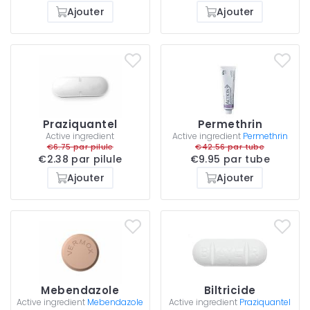
Ajouter
Ajouter
Praziquantel
Permethrin
Active ingredient
Active ingredient
Permethrin
€6.75 par pilule
€42.56 par tube
€2.38 par pilule
€9.95 par tube
Ajouter
Ajouter
Mebendazole
Biltricide
Active ingredient
Mebendazole
Active ingredient
Praziquantel