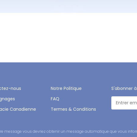
ctez-nous
Notre Politique
S'abonner à
gnages
FAQ
acie Canadienne
Termes & Conditions
 votre message vous devriez obtenir un message automatique que vous infor