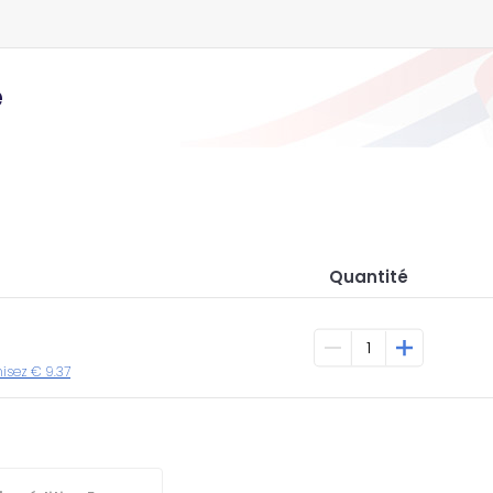
e
Quantité
misez € 9.37