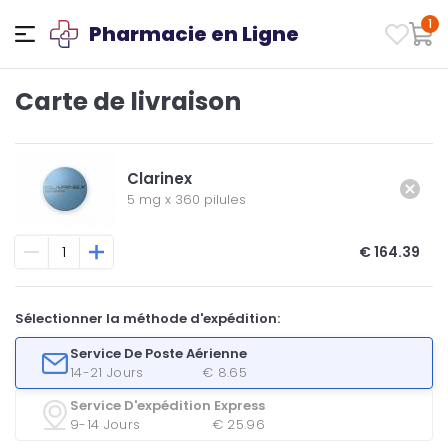
1
Pharmacie en Ligne
Carte de livraison
Clarinex
5 mg
x
360 pilules
€ 164.39
Sélectionner la méthode d'expédition:
Service De Poste Aérienne
14-21 Jours
€ 8.65
Service D'expédition Express
9-14 Jours
€ 25.96