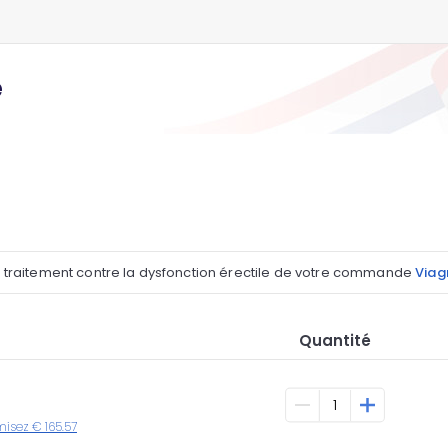
e
l traitement contre la dysfonction érectile de votre commande
Viagr
Quantité
misez € 165.57