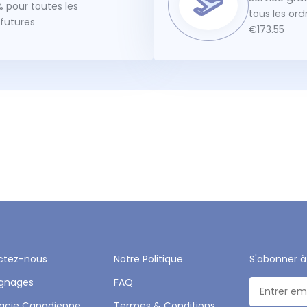
 pour toutes les
tous les or
utures
€173.55
ctez-nous
Notre Politique
S'abonner à
gnages
FAQ
acie Canadienne
Termes & Conditions