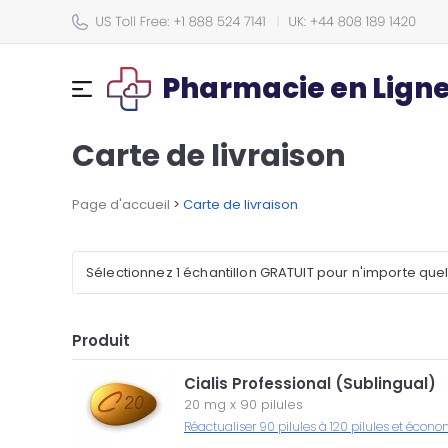
Pharmacie en Lign
Carte de livraison
Page d'accueil
>
Carte de livraison
Sélectionnez 1 échantillon GRATUIT pour n'importe que
Produit
Cialis Professional (Sublingual)
20 mg
x
90 pilules
Réactualiser 90 pilules à 120 pilules et écono