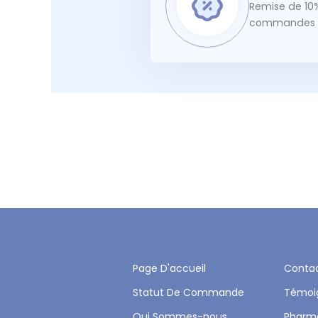
Remise de 10%
commandes f
Page D'accueil
Conta
Statut De Commande
Témoi
Qui Sommes-nous
Pharm