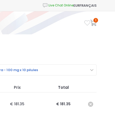
EUR
FRANÇAIS
1
a - 100 mg x 10 pilules
Prix
Total
€ 181.35
€ 181.35