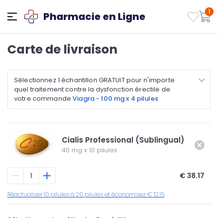
1
Pharmacie en Ligne
Carte de livraison
Sélectionnez 1 échantillon GRATUIT pour n'importe
quel traitement contre la dysfonction érectile de
votre commande
Viagra - 100 mg x 4 pilules
Cialis Professional (Sublingual)
40 mg
x
10 pilules
€ 38.17
Réactualiser 10 pilules à 20 pilules et économisez € 12.15