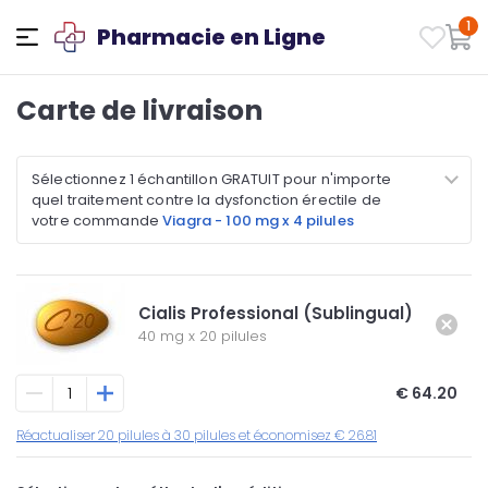
1
Pharmacie en Ligne
Carte de livraison
Sélectionnez 1 échantillon GRATUIT pour n'importe
quel traitement contre la dysfonction érectile de
votre commande
Viagra - 100 mg x 4 pilules
Cialis Professional (Sublingual)
40 mg
x
20 pilules
€ 64.20
Réactualiser 20 pilules à 30 pilules et économisez € 26.81