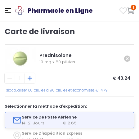
1
Pharmacie en Ligne
Carte de livraison
Prednisolone
10 mg
x
60 pilules
€ 43.24
Réactualiser 60 pilules à 90 pilules et économisez € 14.79
Sélectionner la méthode d'expédition:
Service De Poste Aérienne
14-21 Jours
€ 8.65
Service D'expédition Express