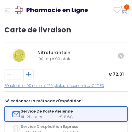
1
Pharmacie en Ligne
Carte de livraison
Nitrofurantoin
100 mg
x
90 pilules
€ 72.01
Réactualiser 90 pilules à 120 pilules et économisez € 121.83
Sélectionner la méthode d'expédition:
Service De Poste Aérienne
14-21 Jours
€ 8.68
Service D'expédition Express