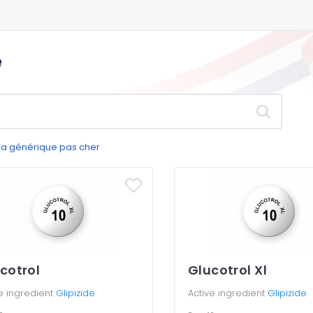
e
gra générique pas cher
cotrol
Glucotrol Xl
e ingredient
Glipizide
Active ingredient
Glipizide