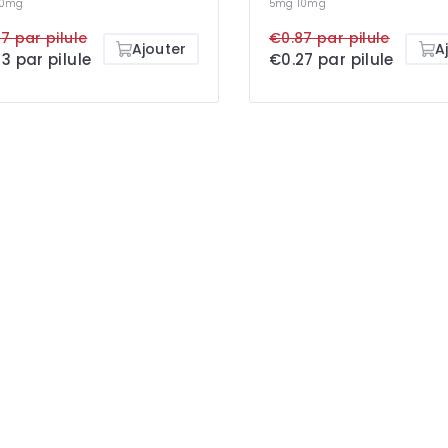
10mg
5mg
10mg
7 par pilule
€0.87 par pilule
Ajouter
A
3 par pilule
€0.27 par pilule