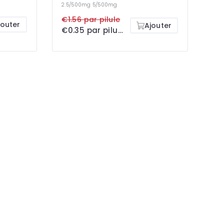
2.5/500mg
5/500mg
€1.56 par pilule
jouter
Ajouter
€0.35 par pilule