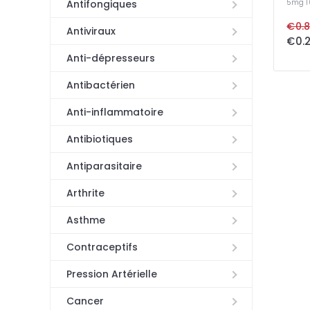
5mg
Antifongiques
€0.8
Antiviraux
€0.2
Anti-dépresseurs
Antibactérien
Anti-inflammatoire
Antibiotiques
Antiparasitaire
Arthrite
Asthme
Contraceptifs
Pression Artérielle
Cancer