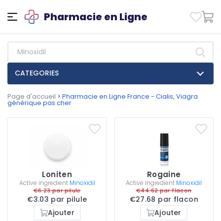
Pharmacie en Ligne
CATEGORIES
Page d'accueil
>
Pharmacie en Ligne France - Cialis, Viagra
générique pas cher
Loniten
Rogaine
Active ingredient
Minoxidil
Active ingredient
Minoxidil
€6.23 par pilule
€44.62 par flacon
€3.03 par pilule
€27.68 par flacon
Ajouter
Ajouter