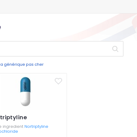
e
gra générique pas cher
triptyline
e ingredient
Nortriptyline
ochloride