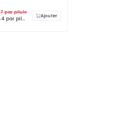
7 par pilule
Ajouter
€0.44 par pilule