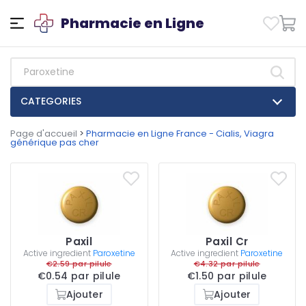
Pharmacie en Ligne
CATEGORIES
Page d'accueil
>
Pharmacie en Ligne France - Cialis, Viagra
générique pas cher
Paxil
Paxil Cr
Active ingredient
Paroxetine
Active ingredient
Paroxetine
€2.59 par pilule
€4.32 par pilule
€0.54 par pilule
€1.50 par pilule
Ajouter
Ajouter