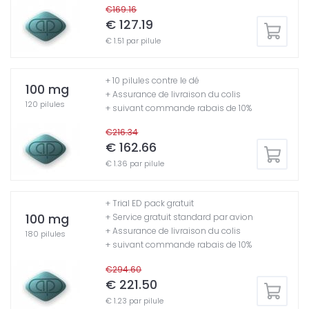
€169.16
€ 127.19
€ 1.51 par pilule
+ 10 pilules contre le dé
100 mg
+ Assurance de livraison du colis
120 pilules
+ suivant commande rabais de 10%
€216.34
€ 162.66
€ 1.36 par pilule
+ Trial ED pack gratuit
100 mg
+ Service gratuit standard par avion
+ Assurance de livraison du colis
180 pilules
+ suivant commande rabais de 10%
€294.60
€ 221.50
€ 1.23 par pilule