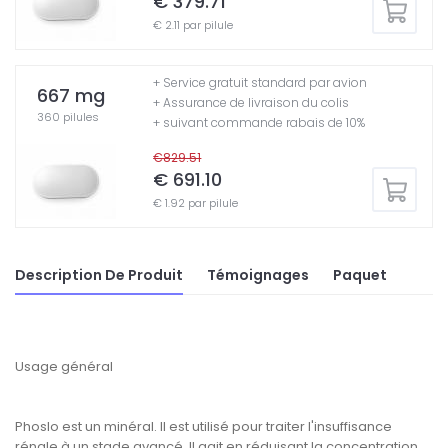
€ 379.71
€ 2.11 par pilule
+ Service gratuit standard par avion
667 mg
+ Assurance de livraison du colis
360 pilules
+ suivant commande rabais de 10%
€829.51
€ 691.10
€ 1.92 par pilule
Description De Produit
Témoignages
Paquet
Usage général
Phoslo est un minéral. Il est utilisé pour traiter l'insuffisance
rénale à un stade avancé. Il agit en réduisant la concentration