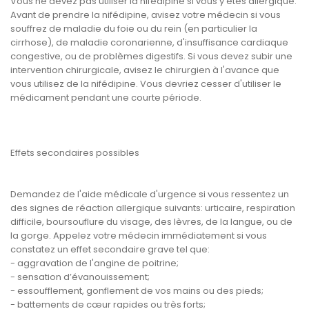
Vous ne devez pas utiliser la nifédipine si vous y êtes allergique.
Avant de prendre la nifédipine, avisez votre médecin si vous
souffrez de maladie du foie ou du rein (en particulier la
cirrhose), de maladie coronarienne, d'insuffisance cardiaque
congestive, ou de problèmes digestifs. Si vous devez subir une
intervention chirurgicale, avisez le chirurgien à l'avance que
vous utilisez de la nifédipine. Vous devriez cesser d'utiliser le
médicament pendant une courte période.
Effets secondaires possibles
Demandez de l'aide médicale d'urgence si vous ressentez un
des signes de réaction allergique suivants: urticaire, respiration
difficile, boursouflure du visage, des lèvres, de la langue, ou de
la gorge. Appelez votre médecin immédiatement si vous
constatez un effet secondaire grave tel que:
- aggravation de l'angine de poitrine;
- sensation d’évanouissement;
- essoufflement, gonflement de vos mains ou des pieds;
- battements de cœur rapides ou très forts;