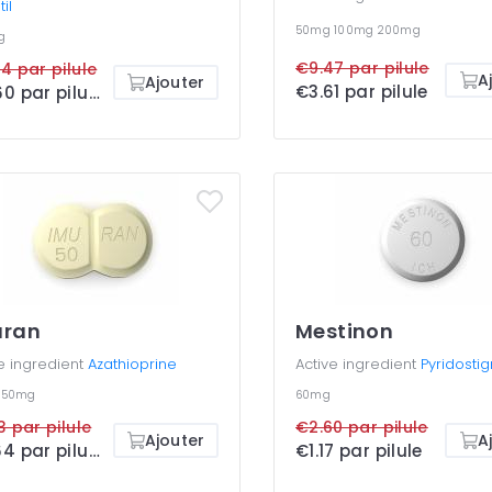
il
50mg
100mg
200mg
g
€9.47 par pilule
4 par pilule
A
Ajouter
€3.61 par pilule
€4.60 par pilule
uran
Mestinon
e ingredient
Azathioprine
Active ingredient
Pyridosti
g
50mg
60mg
3 par pilule
€2.60 par pilule
Ajouter
A
€0.64 par pilule
€1.17 par pilule