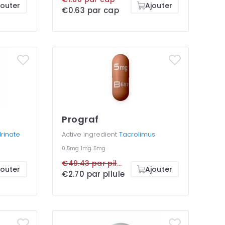
jouter
Ajouter
€0.63 par cap
Prograf
rinate
Active ingredient
Tacrolimus
0,5mg
1mg
5mg
€49.43 par pilule
jouter
Ajouter
€2.70 par pilule