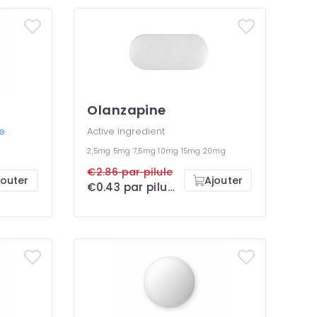
Olanzapine
ne
Active ingredient
2,5mg
5mg
7,5mg
10mg
15mg
20mg
€2.86 par pilule
jouter
Ajouter
€0.43 par pilule