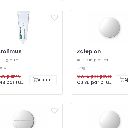
rolimus
Zaleplon
e ingredient
Active ingredient
0.1%
10mg
€47.86 par tube
€0.42 par pilule
Ajouter
A
€15.43 par tube
€0.35 par pilule