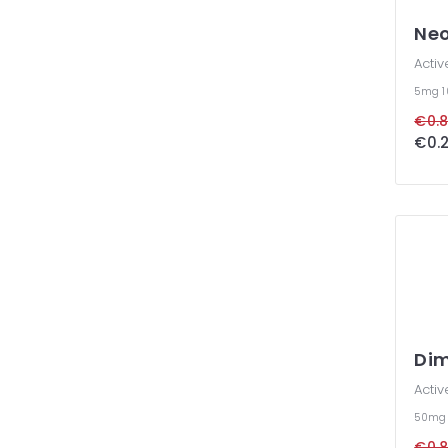
Ne
Activ
5mg
€0.8
€0.2
Di
Activ
50mg
€0.8