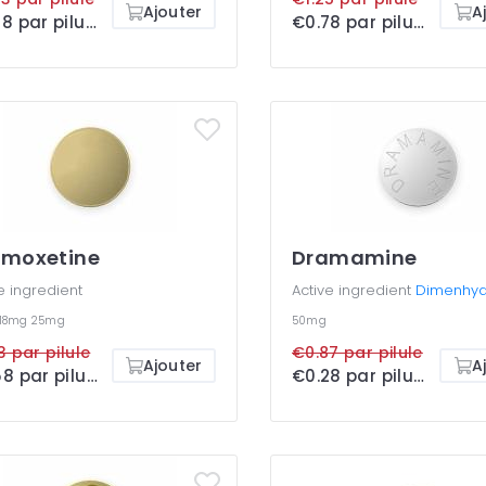
Ajouter
A
€0.28 par pilule
€0.78 par pilule
omoxetine
Dramamine
e ingredient
Active ingredient
Dimenhyd
18mg
25mg
50mg
3 par pilule
€0.87 par pilule
Ajouter
A
€0.58 par pilule
€0.28 par pilule