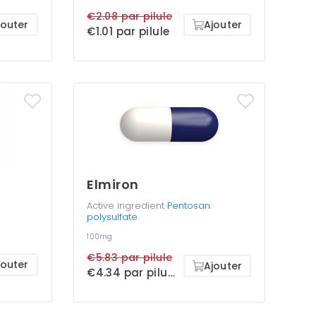
€2.08 par pilule
jouter
Ajouter
€1.01 par pilule
Elmiron
Active ingredient
Pentosan
polysulfate
100mg
€5.83 par pilule
jouter
Ajouter
€4.34 par pilule