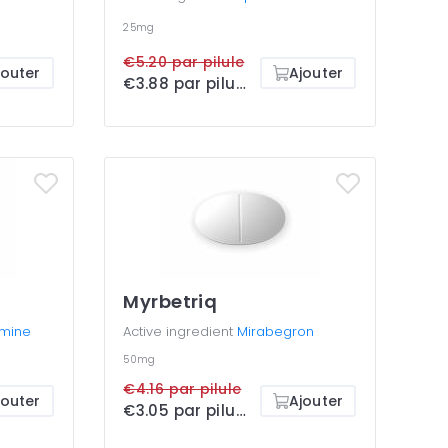
25mg
€5.20 par pilule
jouter
Ajouter
€3.88 par pilule
Myrbetriq
gmine
Active ingredient
Mirabegron
50mg
€4.16 par pilule
jouter
Ajouter
€3.05 par pilule