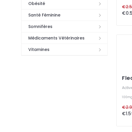
Obésité
€2.5
Santé Féminine
Somnifères
Médicaments Vétérinaires
Vitamines
Fle
Activ
100m
€2.9
€1.5