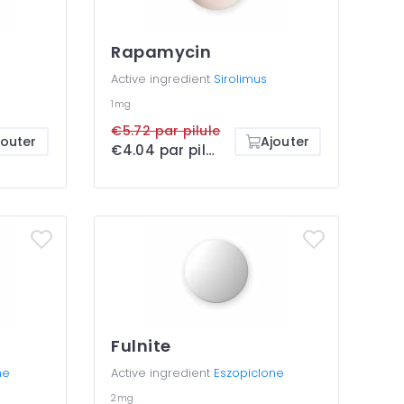
Rapamycin
Active ingredient
Sirolimus
1mg
€5.72 par pilule
jouter
Ajouter
€4.04 par pilule
Fulnite
ne
Active ingredient
Eszopiclone
2mg