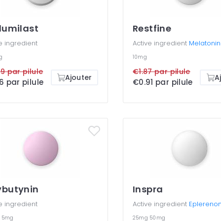
lumilast
Restfine
e ingredient
Active ingredient
Melatonin
g
10mg
9 par pilule
€1.87 par pilule
Ajouter
A
6 par pilule
€0.91 par pilule
butynin
Inspra
e ingredient
Active ingredient
Eplereno
g
5mg
25mg
50mg