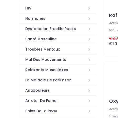
HIV
Rof
Hormones
Activ
Dysfonction Erectile Packs
500m
€2.3
Santé Masculine
€1.0
Troubles Mentaux
Mal Des Mouvements
Relaxants Musculaires
La Maladie De Parkinson
Antidouleurs
Oxy
Arreter De Fumer
Activ
Soins De La Peau
2.5m