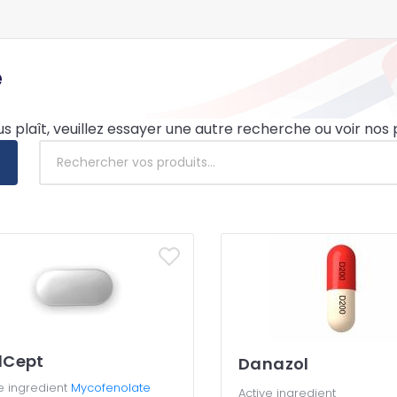
e
ous plaît, veuillez essayer une autre recherche ou voir nos
lCept
Danazol
e ingredient
Mycofenolate
Active ingredient