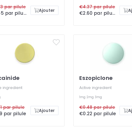
3 par pilule
€4.37 par pilule
Ajouter
A
€0.55 par pilule
€2.60 par pilule
cainide
Eszopiclone
e ingredient
Active ingredient
g
1mg
2mg
3mg
1 par pilule
€0.48 par pilule
Ajouter
A
9 par pilule
€0.22 par pilule