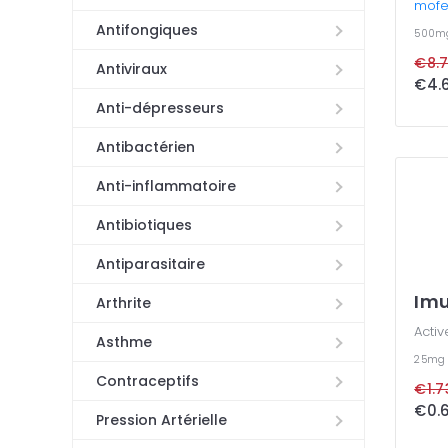
mofet
Antifongiques
500m
€8.7
Antiviraux
Anti-dépresseurs
Antibactérien
Anti-inflammatoire
Antibiotiques
Antiparasitaire
Im
Arthrite
Activ
Asthme
25m
Contraceptifs
€1.7
Pression Artérielle