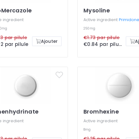
oMercazole
Mysoline
e ingredient
Active ingredient
Primidon
10mg
250mg
3 par pilule
€1.73 par pilule
Ajouter
A
2 par pilule
€0.84 par pilule
menhydrinate
Bromhexine
e ingredient
Active ingredient
8mg
3 par pilule
€1.25 par pilule