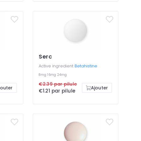
Serc
Active ingredient
Betahistine
8mg
16mg
24mg
€2.39 par pilule
jouter
Ajouter
€1.21 par pilule