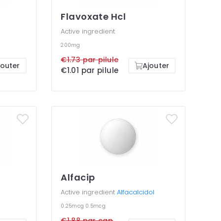
Flavoxate Hcl
e
Active ingredient
200mg
€1.73 par pilule
jouter
Ajouter
€1.01 par pilule
Alfacip
Active ingredient
Alfacalcidol
0.25mcg
0.5mcg
€1.88 par cap