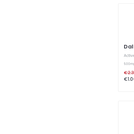
Dal
Activ
500m
€2.3
€1.0