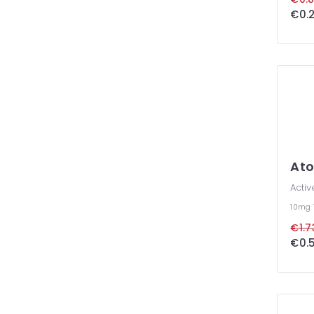
At
Activ
10mg
€1.7