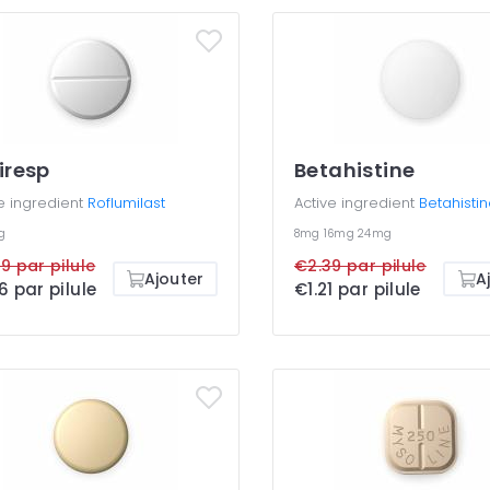
iresp
Betahistine
e ingredient
Roflumilast
Active ingredient
Betahisti
g
8mg
16mg
24mg
9 par pilule
€2.39 par pilule
Ajouter
A
6 par pilule
€1.21 par pilule